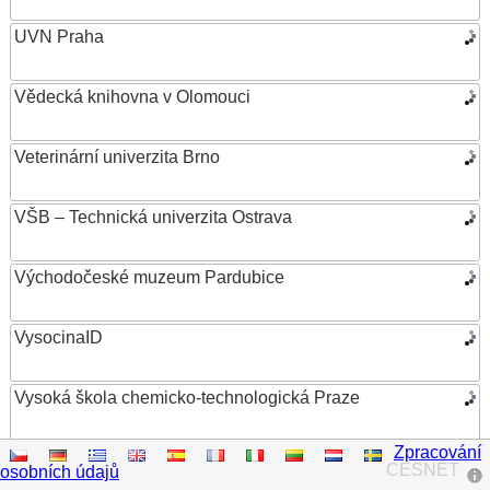
UVN Praha
Vědecká knihovna v Olomouci
Veterinární univerzita Brno
VŠB – Technická univerzita Ostrava
Východočeské muzeum Pardubice
VysocinaID
Vysoká škola chemicko-technologická Praze
Zpracování
Vysoká škola ekonomická v Praze
CESNET
osobních údajů