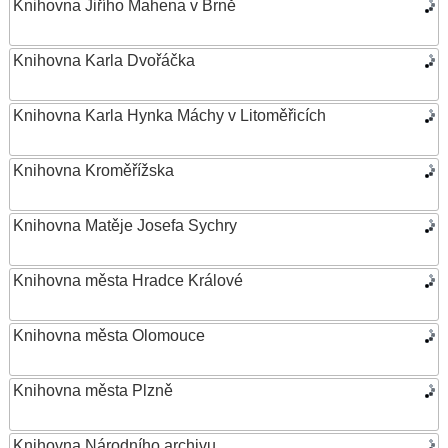
Knihovna Jiřího Mahena v Brně
Knihovna Karla Dvořáčka
Knihovna Karla Hynka Máchy v Litoměřicích
Knihovna Kroměřížska
Knihovna Matěje Josefa Sychry
Knihovna města Hradce Králové
Knihovna města Olomouce
Knihovna města Plzně
Knihovna Národního archivu