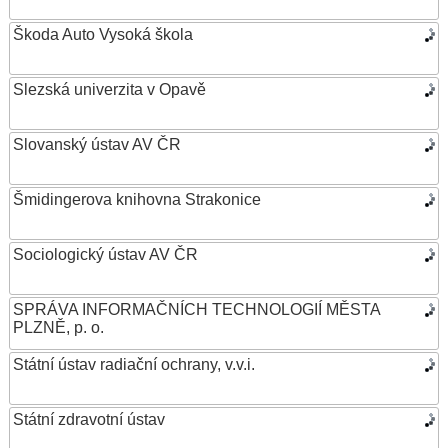
Škoda Auto Vysoká škola
Slezská univerzita v Opavě
Slovanský ústav AV ČR
Šmidingerova knihovna Strakonice
Sociologický ústav AV ČR
SPRÁVA INFORMAČNÍCH TECHNOLOGIÍ MĚSTA
PLZNĚ, p. o.
Státní ústav radiační ochrany, v.v.i.
Státní zdravotní ústav