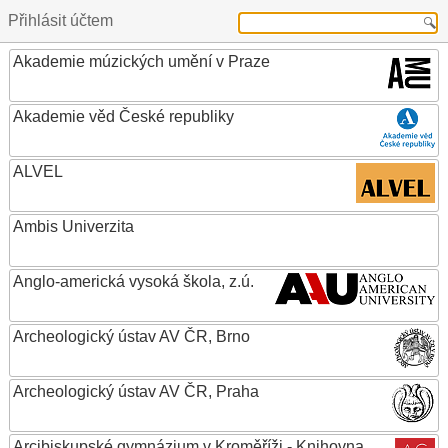
Přihlásit účtem
Akademie múzických umění v Praze
Akademie věd České republiky
ALVEL
Ambis Univerzita
Anglo-americká vysoká škola, z.ú.
Archeologický ústav AV ČR, Brno
Archeologický ústav AV ČR, Praha
Arcibiskupské gymnázium v Kroměříži - Knihovna