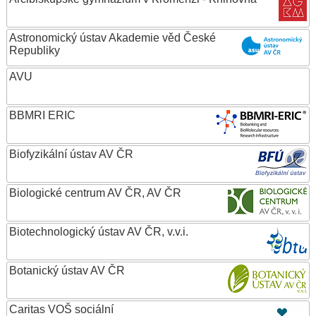
Astronomický ústav Akademie věd České
Republiky
AVU
BBMRI ERIC
Biofyzikální ústav AV ČR
Biologické centrum AV ČR, AV ČR
Biotechnologický ústav AV ČR, v.v.i.
Botanický ústav AV ČR
Caritas VOŠ sociální