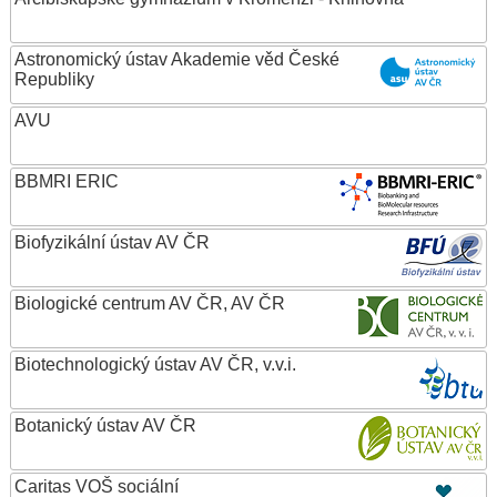
Astronomický ústav Akademie věd České
Republiky
AVU
BBMRI ERIC
Biofyzikální ústav AV ČR
Biologické centrum AV ČR, AV ČR
Biotechnologický ústav AV ČR, v.v.i.
Botanický ústav AV ČR
Caritas VOŠ sociální