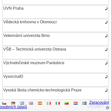
UVN Praha
Vědecká knihovna v Olomouci
Veterinární univerzita Brno
VŠB – Technická univerzita Ostrava
Východočeské muzeum Pardubice
VysocinaID
Vysoká škola chemicko-technologická Praze
Zpracování
Vysoká škola ekonomická v Praze
CESNET
osobních údajů