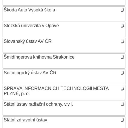
Škoda Auto Vysoká škola
Slezská univerzita v Opavě
Slovanský ústav AV ČR
Šmidingerova knihovna Strakonice
Sociologický ústav AV ČR
SPRÁVA INFORMAČNÍCH TECHNOLOGIÍ MĚSTA
PLZNĚ, p. o.
Státní ústav radiační ochrany, v.v.i.
Státní zdravotní ústav