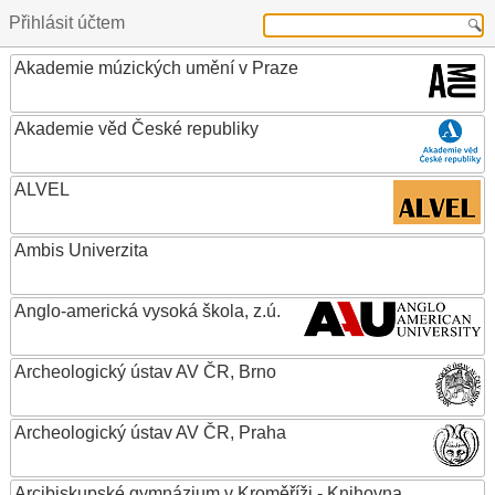
Přihlásit účtem
Akademie múzických umění v Praze
Akademie věd České republiky
ALVEL
Ambis Univerzita
Anglo-americká vysoká škola, z.ú.
Archeologický ústav AV ČR, Brno
Archeologický ústav AV ČR, Praha
Arcibiskupské gymnázium v Kroměříži - Knihovna