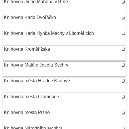
Knihovna Jiřího Mahena v Brně
Knihovna Karla Dvořáčka
Knihovna Karla Hynka Máchy v Litoměřicích
Knihovna Kroměřížska
Knihovna Matěje Josefa Sychry
Knihovna města Hradce Králové
Knihovna města Olomouce
Knihovna města Plzně
Knihovna Národního archivu