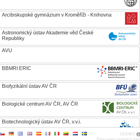
Arcibiskupské gymnázium v Kroměříži - Knihovna
Astronomický ústav Akademie věd České
Republiky
AVU
BBMRI ERIC
Biofyzikální ústav AV ČR
Biologické centrum AV ČR, AV ČR
Biotechnologický ústav AV ČR, v.v.i.
CESNET
Botanický ústav AV ČR
Zpracování osobních úda