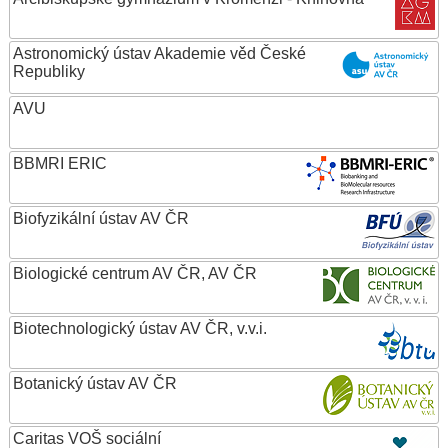
Astronomický ústav Akademie věd České
Republiky
AVU
BBMRI ERIC
Biofyzikální ústav AV ČR
Biologické centrum AV ČR, AV ČR
Biotechnologický ústav AV ČR, v.v.i.
Botanický ústav AV ČR
Caritas VOŠ sociální