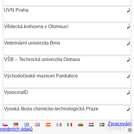
UVN Praha
Vědecká knihovna v Olomouci
Veterinární univerzita Brno
VŠB – Technická univerzita Ostrava
Východočeské muzeum Pardubice
VysocinaID
Vysoká škola chemicko-technologická Praze
Zpracování
Vysoká škola ekonomická v Praze
CESNET
osobních údajů