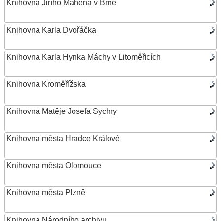
Knihovna Jiřího Mahena v Brně
Knihovna Karla Dvořáčka
Knihovna Karla Hynka Máchy v Litoměřicích
Knihovna Kroměřížska
Knihovna Matěje Josefa Sychry
Knihovna města Hradce Králové
Knihovna města Olomouce
Knihovna města Plzně
Knihovna Národního archivu