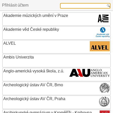
Přihlásit účtem
Akademie múzických umění v Praze
Akademie věd České republiky
ALVEL
Ambis Univerzita
Anglo-americká vysoká škola, z.ú.
Archeologický ústav AV ČR, Brno
Archeologický ústav AV ČR, Praha
Arcibiskupské gymnázium v Kroměříži - Knihovna