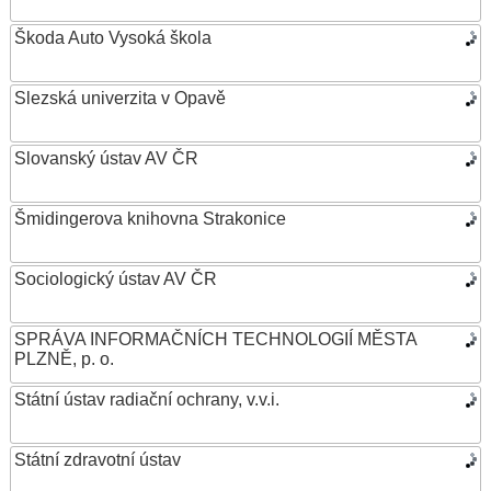
Škoda Auto Vysoká škola
Slezská univerzita v Opavě
Slovanský ústav AV ČR
Šmidingerova knihovna Strakonice
Sociologický ústav AV ČR
SPRÁVA INFORMAČNÍCH TECHNOLOGIÍ MĚSTA
PLZNĚ, p. o.
Státní ústav radiační ochrany, v.v.i.
Státní zdravotní ústav