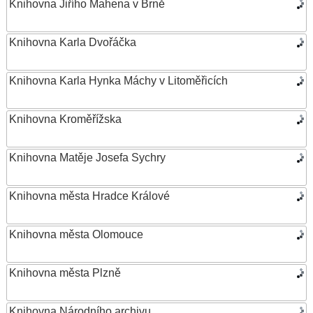
Knihovna Jiřího Mahena v Brně
Knihovna Karla Dvořáčka
Knihovna Karla Hynka Máchy v Litoměřicích
Knihovna Kroměřížska
Knihovna Matěje Josefa Sychry
Knihovna města Hradce Králové
Knihovna města Olomouce
Knihovna města Plzně
Knihovna Národního archivu