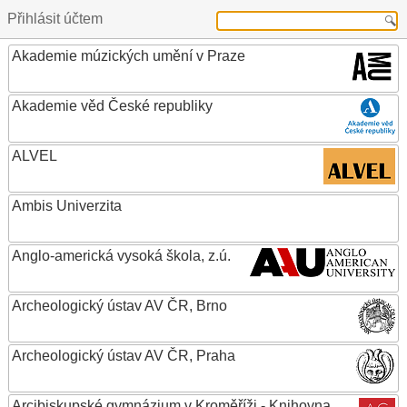
Přihlásit účtem
Akademie múzických umění v Praze
Akademie věd České republiky
ALVEL
Ambis Univerzita
Anglo-americká vysoká škola, z.ú.
Archeologický ústav AV ČR, Brno
Archeologický ústav AV ČR, Praha
Arcibiskupské gymnázium v Kroměříži - Knihovna