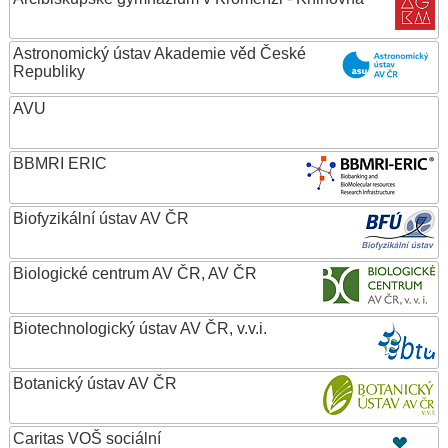
Astronomický ústav Akademie věd České
Republiky
AVU
BBMRI ERIC
Biofyzikální ústav AV ČR
Biologické centrum AV ČR, AV ČR
Biotechnologický ústav AV ČR, v.v.i.
Botanický ústav AV ČR
Caritas VOŠ sociální