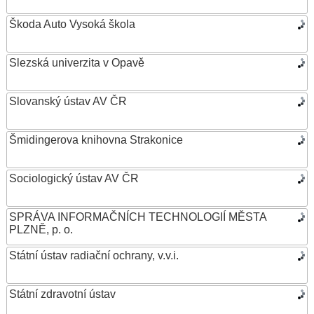
Škoda Auto Vysoká škola
Slezská univerzita v Opavě
Slovanský ústav AV ČR
Šmidingerova knihovna Strakonice
Sociologický ústav AV ČR
SPRÁVA INFORMAČNÍCH TECHNOLOGIÍ MĚSTA
PLZNĚ, p. o.
Státní ústav radiační ochrany, v.v.i.
Státní zdravotní ústav