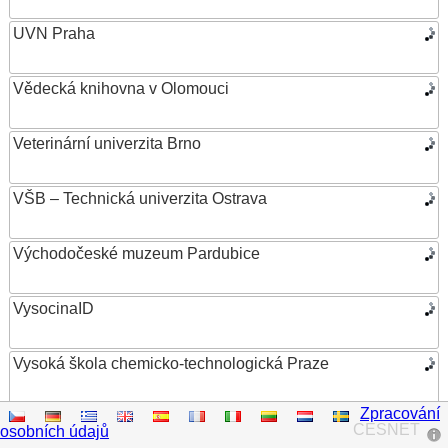
UVN Praha
Vědecká knihovna v Olomouci
Veterinární univerzita Brno
VŠB – Technická univerzita Ostrava
Východočeské muzeum Pardubice
VysocinaID
Vysoká škola chemicko-technologická Praze
Zpracování
Vysoká škola ekonomická v Praze
CESNET
osobních údajů