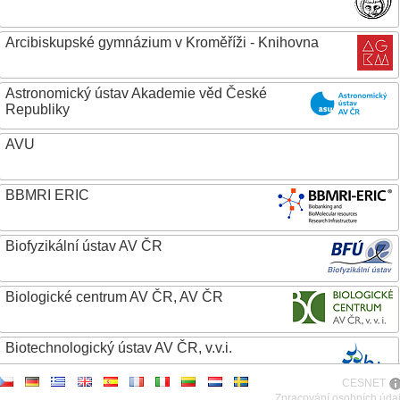
Arcibiskupské gymnázium v Kroměříži - Knihovna
Astronomický ústav Akademie věd České
Republiky
AVU
BBMRI ERIC
Biofyzikální ústav AV ČR
Biologické centrum AV ČR, AV ČR
Biotechnologický ústav AV ČR, v.v.i.
CESNET
Botanický ústav AV ČR
Zpracování osobních úda