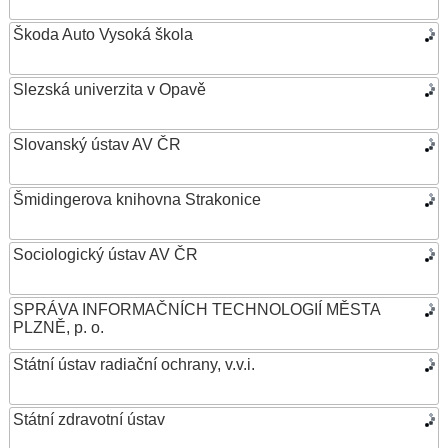
Škoda Auto Vysoká škola
Slezská univerzita v Opavě
Slovanský ústav AV ČR
Šmidingerova knihovna Strakonice
Sociologický ústav AV ČR
SPRÁVA INFORMAČNÍCH TECHNOLOGIÍ MĚSTA
PLZNĚ, p. o.
Státní ústav radiační ochrany, v.v.i.
Státní zdravotní ústav