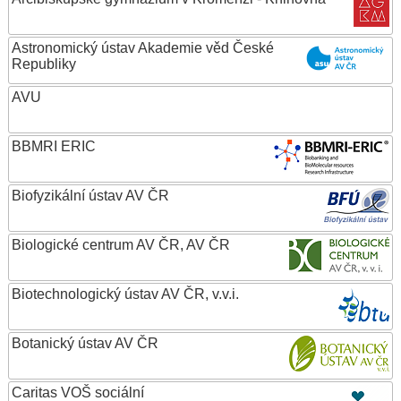
Astronomický ústav Akademie věd České
Republiky
AVU
BBMRI ERIC
Biofyzikální ústav AV ČR
Biologické centrum AV ČR, AV ČR
Biotechnologický ústav AV ČR, v.v.i.
Botanický ústav AV ČR
Caritas VOŠ sociální