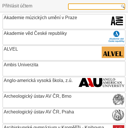
Přihlásit účtem
Akademie múzických umění v Praze
Akademie věd České republiky
ALVEL
Ambis Univerzita
Anglo-americká vysoká škola, z.ú.
Archeologický ústav AV ČR, Brno
Archeologický ústav AV ČR, Praha
Arcibiskupské gymnázium v Kroměříži - Knihovna