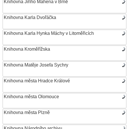
Knihovna Jiřího Mahena v Brně
Knihovna Karla Dvořáčka
Knihovna Karla Hynka Máchy v Litoměřicích
Knihovna Kroměřížska
Knihovna Matěje Josefa Sychry
Knihovna města Hradce Králové
Knihovna města Olomouce
Knihovna města Plzně
Knihovna Národního archivu