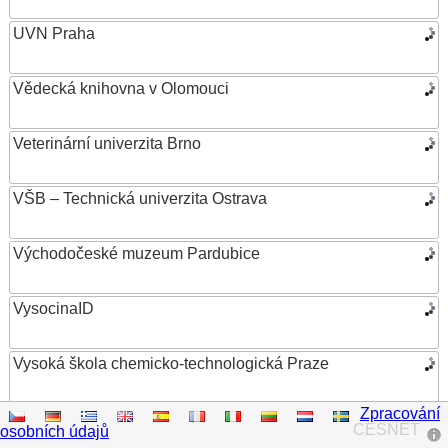
UVN Praha
Vědecká knihovna v Olomouci
Veterinární univerzita Brno
VŠB – Technická univerzita Ostrava
Východočeské muzeum Pardubice
VysocinaID
Vysoká škola chemicko-technologická Praze
Zpracování
Vysoká škola ekonomická v Praze
CESNET
osobních údajů