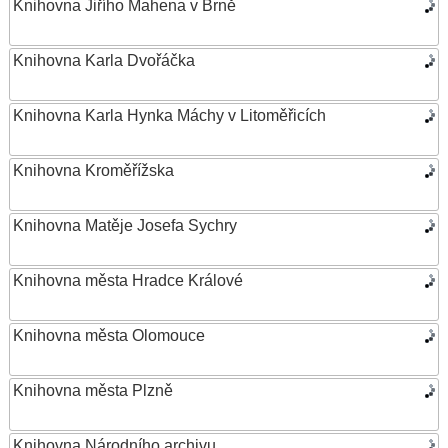
Knihovna Jiřího Mahena v Brně
Knihovna Karla Dvořáčka
Knihovna Karla Hynka Máchy v Litoměřicích
Knihovna Kroměřížska
Knihovna Matěje Josefa Sychry
Knihovna města Hradce Králové
Knihovna města Olomouce
Knihovna města Plzně
Knihovna Národního archivu