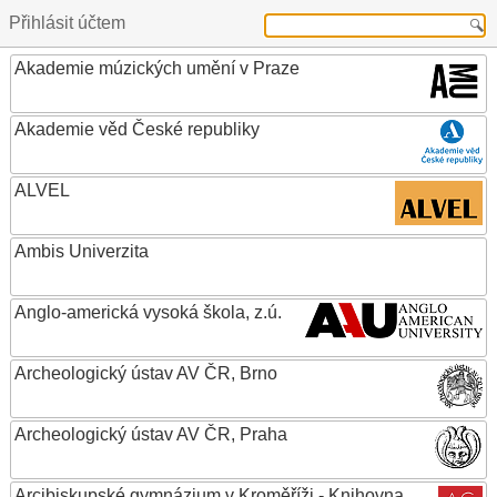
Přihlásit účtem
Akademie múzických umění v Praze
Akademie věd České republiky
ALVEL
Ambis Univerzita
Anglo-americká vysoká škola, z.ú.
Archeologický ústav AV ČR, Brno
Archeologický ústav AV ČR, Praha
Arcibiskupské gymnázium v Kroměříži - Knihovna