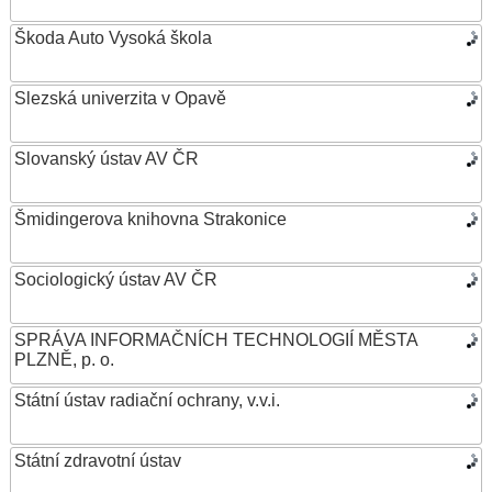
Škoda Auto Vysoká škola
Slezská univerzita v Opavě
Slovanský ústav AV ČR
Šmidingerova knihovna Strakonice
Sociologický ústav AV ČR
SPRÁVA INFORMAČNÍCH TECHNOLOGIÍ MĚSTA
PLZNĚ, p. o.
Státní ústav radiační ochrany, v.v.i.
Státní zdravotní ústav