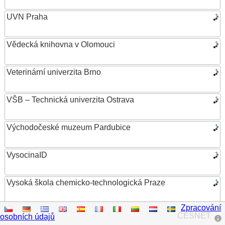
UVN Praha
Vědecká knihovna v Olomouci
Veterinární univerzita Brno
VŠB – Technická univerzita Ostrava
Východočeské muzeum Pardubice
VysocinaID
Vysoká škola chemicko-technologická Praze
Zpracování
Vysoká škola ekonomická v Praze
CESNET
osobních údajů