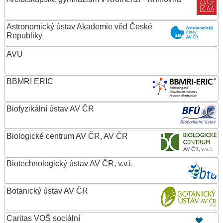
Astronomický ústav Akademie věd České
Republiky
AVU
BBMRI ERIC
Biofyzikální ústav AV ČR
Biologické centrum AV ČR, AV ČR
Biotechnologický ústav AV ČR, v.v.i.
Botanický ústav AV ČR
Caritas VOŠ sociální