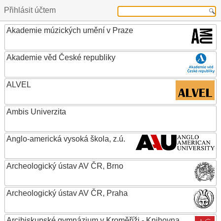
Přihlásit účtem
Akademie múzických umění v Praze
Akademie věd České republiky
ALVEL
Ambis Univerzita
Anglo-americká vysoká škola, z.ú.
Archeologický ústav AV ČR, Brno
Archeologický ústav AV ČR, Praha
Arcibiskupské gymnázium v Kroměříži - Knihovna