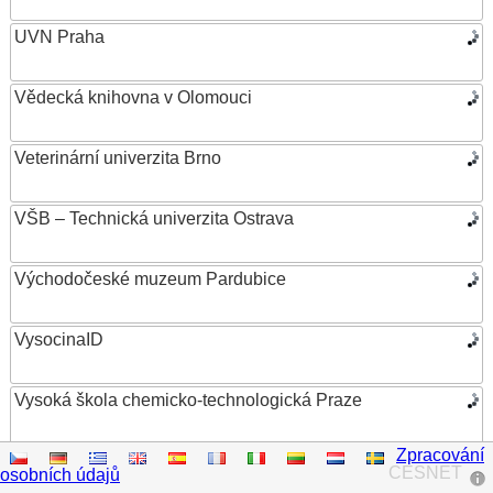
UVN Praha
Vědecká knihovna v Olomouci
Veterinární univerzita Brno
VŠB – Technická univerzita Ostrava
Východočeské muzeum Pardubice
VysocinaID
Vysoká škola chemicko-technologická Praze
Zpracování
Vysoká škola ekonomická v Praze
CESNET
osobních údajů