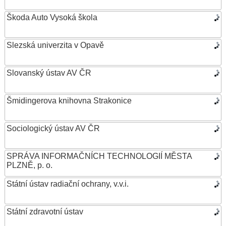
Škoda Auto Vysoká škola
Slezská univerzita v Opavě
Slovanský ústav AV ČR
Šmidingerova knihovna Strakonice
Sociologický ústav AV ČR
SPRÁVA INFORMAČNÍCH TECHNOLOGIÍ MĚSTA
PLZNĚ, p. o.
Státní ústav radiační ochrany, v.v.i.
Státní zdravotní ústav