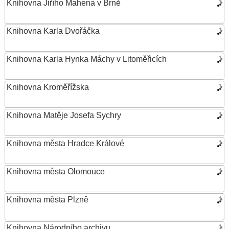
Knihovna Jiřího Mahena v Brně
Knihovna Karla Dvořáčka
Knihovna Karla Hynka Máchy v Litoměřicích
Knihovna Kroměřížska
Knihovna Matěje Josefa Sychry
Knihovna města Hradce Králové
Knihovna města Olomouce
Knihovna města Plzně
Knihovna Národního archivu