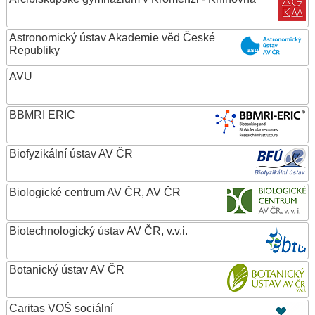
Astronomický ústav Akademie věd České
Republiky
AVU
BBMRI ERIC
Biofyzikální ústav AV ČR
Biologické centrum AV ČR, AV ČR
Biotechnologický ústav AV ČR, v.v.i.
Botanický ústav AV ČR
Caritas VOŠ sociální