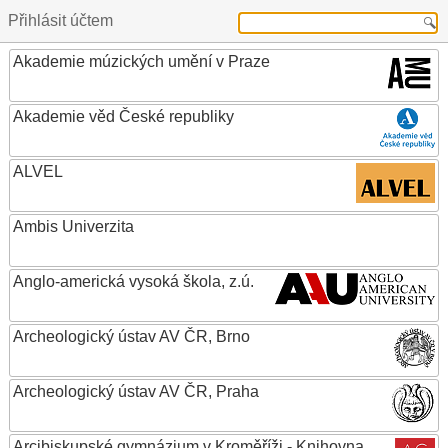
Přihlásit účtem
Akademie múzických umění v Praze
Akademie věd České republiky
ALVEL
Ambis Univerzita
Anglo-americká vysoká škola, z.ú.
Archeologický ústav AV ČR, Brno
Archeologický ústav AV ČR, Praha
Arcibiskupské gymnázium v Kroměříži - Knihovna