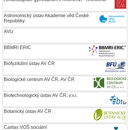
Astronomický ústav Akademie věd České
Republiky
AVU
BBMRI ERIC
Biofyzikální ústav AV ČR
Biologické centrum AV ČR, AV ČR
Biotechnologický ústav AV ČR, v.v.i.
Botanický ústav AV ČR
Caritas VOŠ sociální