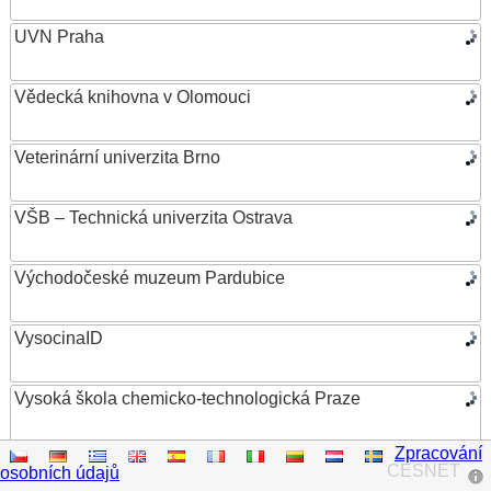
UVN Praha
Vědecká knihovna v Olomouci
Veterinární univerzita Brno
VŠB – Technická univerzita Ostrava
Východočeské muzeum Pardubice
VysocinaID
Vysoká škola chemicko-technologická Praze
Zpracování
Vysoká škola ekonomická v Praze
CESNET
osobních údajů