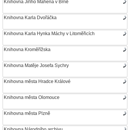
Knihovna Jiřího Mahena v Brně
Knihovna Karla Dvořáčka
Knihovna Karla Hynka Máchy v Litoměřicích
Knihovna Kroměřížska
Knihovna Matěje Josefa Sychry
Knihovna města Hradce Králové
Knihovna města Olomouce
Knihovna města Plzně
Knihovna Národního archivu