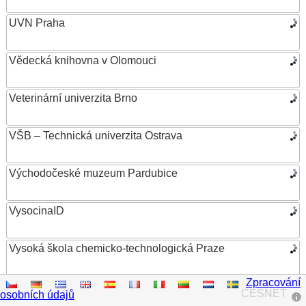
UVN Praha
Vědecká knihovna v Olomouci
Veterinární univerzita Brno
VŠB – Technická univerzita Ostrava
Východočeské muzeum Pardubice
VysocinaID
Vysoká škola chemicko-technologická Praze
Zpracování
Vysoká škola ekonomická v Praze
CESNET
osobních údajů