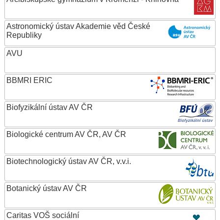
Astronomický ústav Akademie věd České
Republiky
AVU
BBMRI ERIC
Biofyzikální ústav AV ČR
Biologické centrum AV ČR, AV ČR
Biotechnologický ústav AV ČR, v.v.i.
Botanický ústav AV ČR
Caritas VOŠ sociální