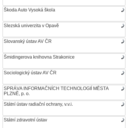
Škoda Auto Vysoká škola
Slezská univerzita v Opavě
Slovanský ústav AV ČR
Šmidingerova knihovna Strakonice
Sociologický ústav AV ČR
SPRÁVA INFORMAČNÍCH TECHNOLOGIÍ MĚSTA
PLZNĚ, p. o.
Státní ústav radiační ochrany, v.v.i.
Státní zdravotní ústav