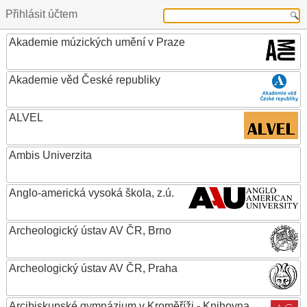
Přihlásit účtem
Akademie múzických umění v Praze
Akademie věd České republiky
ALVEL
Ambis Univerzita
Anglo-americká vysoká škola, z.ú.
Archeologický ústav AV ČR, Brno
Archeologický ústav AV ČR, Praha
Arcibiskupské gymnázium v Kroměříži - Knihovna