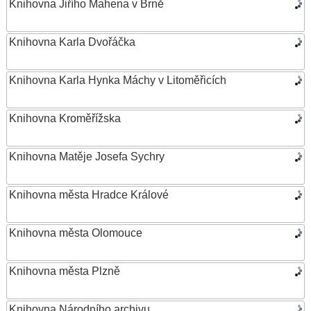
Knihovna Jiřího Mahena v Brně
Knihovna Karla Dvořáčka
Knihovna Karla Hynka Máchy v Litoměřicích
Knihovna Kroměřížska
Knihovna Matěje Josefa Sychry
Knihovna města Hradce Králové
Knihovna města Olomouce
Knihovna města Plzně
Knihovna Národního archivu