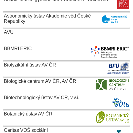
Astronomický ústav Akademie věd České
Republiky
AVU
BBMRI ERIC
Biofyzikální ústav AV ČR
Biologické centrum AV ČR, AV ČR
Biotechnologický ústav AV ČR, v.v.i.
Botanický ústav AV ČR
Caritas VOŠ sociální