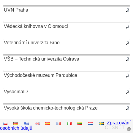
UVN Praha
Vědecká knihovna v Olomouci
Veterinární univerzita Brno
VŠB – Technická univerzita Ostrava
Východočeské muzeum Pardubice
VysocinaID
Vysoká škola chemicko-technologická Praze
Zpracování
Vysoká škola ekonomická v Praze
CESNET
osobních údajů