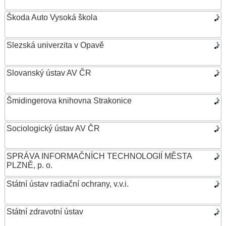
Škoda Auto Vysoká škola
Slezská univerzita v Opavě
Slovanský ústav AV ČR
Šmidingerova knihovna Strakonice
Sociologický ústav AV ČR
SPRÁVA INFORMAČNÍCH TECHNOLOGIÍ MĚSTA
PLZNĚ, p. o.
Státní ústav radiační ochrany, v.v.i.
Státní zdravotní ústav