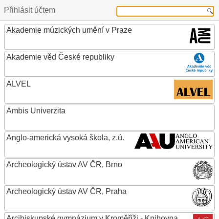
Přihlásit účtem
Akademie múzických umění v Praze
Akademie věd České republiky
ALVEL
Ambis Univerzita
Anglo-americká vysoká škola, z.ú.
Archeologický ústav AV ČR, Brno
Archeologický ústav AV ČR, Praha
Arcibiskupské gymnázium v Kroměříži - Knihovna