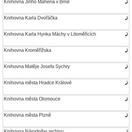
Knihovna Jiřího Mahena v Brně
Knihovna Karla Dvořáčka
Knihovna Karla Hynka Máchy v Litoměřicích
Knihovna Kroměřížska
Knihovna Matěje Josefa Sychry
Knihovna města Hradce Králové
Knihovna města Olomouce
Knihovna města Plzně
Knihovna Národního archivu