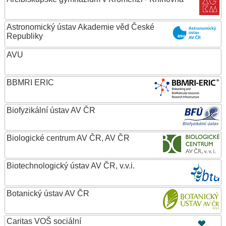
Astronomický ústav Akademie věd České
Republiky
AVU
BBMRI ERIC
Biofyzikální ústav AV ČR
Biologické centrum AV ČR, AV ČR
Biotechnologický ústav AV ČR, v.v.i.
Botanický ústav AV ČR
Caritas VOŠ sociální