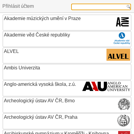
Přihlásit účtem
Akademie múzických umění v Praze
Akademie věd České republiky
ALVEL
Ambis Univerzita
Anglo-americká vysoká škola, z.ú.
Archeologický ústav AV ČR, Brno
Archeologický ústav AV ČR, Praha
Arcibiskupské gymnázium v Kroměříži - Knihovna