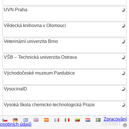
UVN Praha
Vědecká knihovna v Olomouci
Veterinární univerzita Brno
VŠB – Technická univerzita Ostrava
Východočeské muzeum Pardubice
VysocinaID
Vysoká škola chemicko-technologická Praze
Zpracování
Vysoká škola ekonomická v Praze
CESNET
osobních údajů