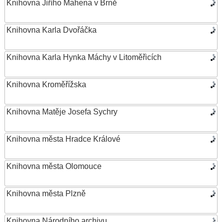
Knihovna Jiřího Mahena v Brně
Knihovna Karla Dvořáčka
Knihovna Karla Hynka Máchy v Litoměřicích
Knihovna Kroměřížska
Knihovna Matěje Josefa Sychry
Knihovna města Hradce Králové
Knihovna města Olomouce
Knihovna města Plzně
Knihovna Národního archivu