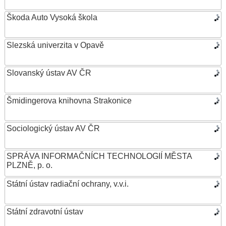
Škoda Auto Vysoká škola
Slezská univerzita v Opavě
Slovanský ústav AV ČR
Šmidingerova knihovna Strakonice
Sociologický ústav AV ČR
SPRÁVA INFORMAČNÍCH TECHNOLOGIÍ MĚSTA
PLZNĚ, p. o.
Státní ústav radiační ochrany, v.v.i.
Státní zdravotní ústav