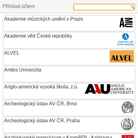
Přihlásit účtem
Akademie múzických umění v Praze
Akademie věd České republiky
ALVEL
Ambis Univerzita
Anglo-americká vysoká škola, z.ú.
Archeologický ústav AV ČR, Brno
Archeologický ústav AV ČR, Praha
Arcibiskupské gymnázium v Kroměříži - Knihovna