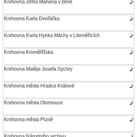
Knihovna Jiřího Mahena v Brně
Knihovna Karla Dvořáčka
Knihovna Karla Hynka Máchy v Litoměřicích
Knihovna Kroměřížska
Knihovna Matěje Josefa Sychry
Knihovna města Hradce Králové
Knihovna města Olomouce
Knihovna města Plzně
Knihovna Národního archivu