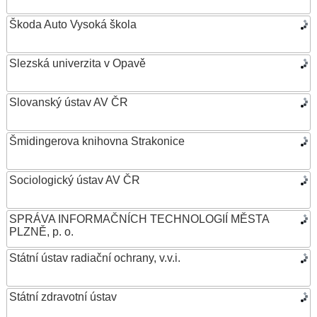
Škoda Auto Vysoká škola
Slezská univerzita v Opavě
Slovanský ústav AV ČR
Šmidingerova knihovna Strakonice
Sociologický ústav AV ČR
SPRÁVA INFORMAČNÍCH TECHNOLOGIÍ MĚSTA
PLZNĚ, p. o.
Státní ústav radiační ochrany, v.v.i.
Státní zdravotní ústav