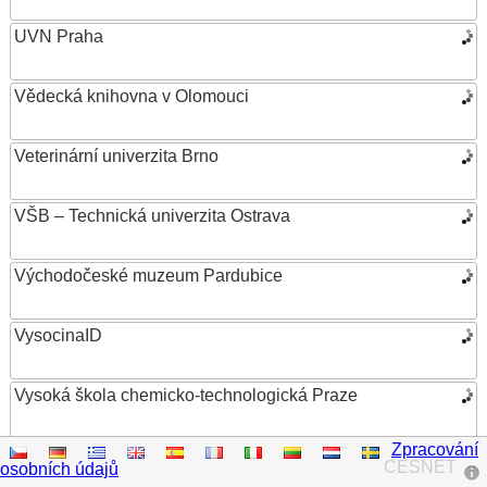
UVN Praha
Vědecká knihovna v Olomouci
Veterinární univerzita Brno
VŠB – Technická univerzita Ostrava
Východočeské muzeum Pardubice
VysocinaID
Vysoká škola chemicko-technologická Praze
Zpracování
Vysoká škola ekonomická v Praze
CESNET
osobních údajů