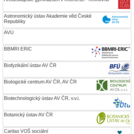
Astronomický ústav Akademie věd České
Republiky
AVU
BBMRI ERIC
Biofyzikální ústav AV ČR
Biologické centrum AV ČR, AV ČR
Biotechnologický ústav AV ČR, v.v.i.
Botanický ústav AV ČR
Caritas VOŠ sociální