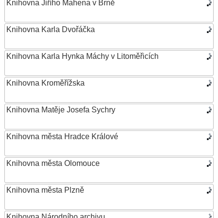
Knihovna Jiřího Mahena v Brně
Knihovna Karla Dvořáčka
Knihovna Karla Hynka Máchy v Litoměřicích
Knihovna Kroměřížska
Knihovna Matěje Josefa Sychry
Knihovna města Hradce Králové
Knihovna města Olomouce
Knihovna města Plzně
Knihovna Národního archivu