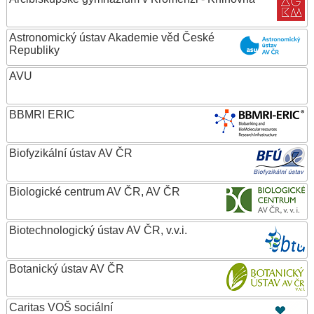
Astronomický ústav Akademie věd České
Republiky
AVU
BBMRI ERIC
Biofyzikální ústav AV ČR
Biologické centrum AV ČR, AV ČR
Biotechnologický ústav AV ČR, v.v.i.
Botanický ústav AV ČR
Caritas VOŠ sociální