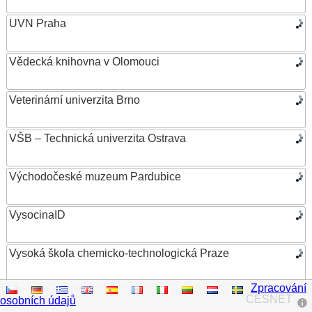
UVN Praha
Vědecká knihovna v Olomouci
Veterinární univerzita Brno
VŠB – Technická univerzita Ostrava
Východočeské muzeum Pardubice
VysocinaID
Vysoká škola chemicko-technologická Praze
Zpracování
Vysoká škola ekonomická v Praze
CESNET
osobních údajů