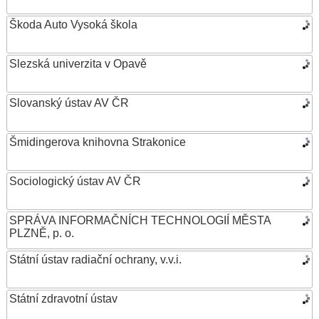
Škoda Auto Vysoká škola
Slezská univerzita v Opavě
Slovanský ústav AV ČR
Šmidingerova knihovna Strakonice
Sociologický ústav AV ČR
SPRÁVA INFORMAČNÍCH TECHNOLOGIÍ MĚSTA
PLZNĚ, p. o.
Státní ústav radiační ochrany, v.v.i.
Státní zdravotní ústav