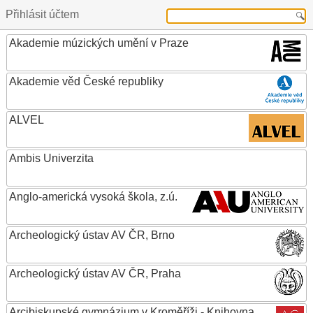
Přihlásit účtem
Akademie múzických umění v Praze
Akademie věd České republiky
ALVEL
Ambis Univerzita
Anglo-americká vysoká škola, z.ú.
Archeologický ústav AV ČR, Brno
Archeologický ústav AV ČR, Praha
Arcibiskupské gymnázium v Kroměříži - Knihovna