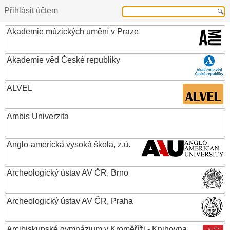
Přihlásit účtem
Akademie múzických umění v Praze
Akademie věd České republiky
ALVEL
Ambis Univerzita
Anglo-americká vysoká škola, z.ú.
Archeologický ústav AV ČR, Brno
Archeologický ústav AV ČR, Praha
Arcibiskupské gymnázium v Kroměříži - Knihovna