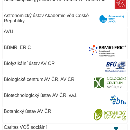
Astronomický ústav Akademie věd České
Republiky
AVU
BBMRI ERIC
Biofyzikální ústav AV ČR
Biologické centrum AV ČR, AV ČR
Biotechnologický ústav AV ČR, v.v.i.
Botanický ústav AV ČR
Caritas VOŠ sociální