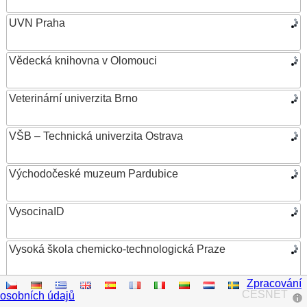
UVN Praha
Vědecká knihovna v Olomouci
Veterinární univerzita Brno
VŠB – Technická univerzita Ostrava
Východočeské muzeum Pardubice
VysocinaID
Vysoká škola chemicko-technologická Praze
Zpracování
Vysoká škola ekonomická v Praze
CESNET
osobních údajů