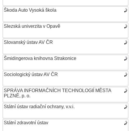
Škoda Auto Vysoká škola
Slezská univerzita v Opavě
Slovanský ústav AV ČR
Šmidingerova knihovna Strakonice
Sociologický ústav AV ČR
SPRÁVA INFORMAČNÍCH TECHNOLOGIÍ MĚSTA
PLZNĚ, p. o.
Státní ústav radiační ochrany, v.v.i.
Státní zdravotní ústav