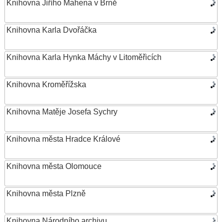
Knihovna Jiřího Mahena v Brně
Knihovna Karla Dvořáčka
Knihovna Karla Hynka Máchy v Litoměřicích
Knihovna Kroměřížska
Knihovna Matěje Josefa Sychry
Knihovna města Hradce Králové
Knihovna města Olomouce
Knihovna města Plzně
Knihovna Národního archivu