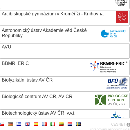
Arcibiskupské gymnázium v Kroměříži - Knihovna
Astronomický ústav Akademie věd České
Republiky
AVU
BBMRI ERIC
Biofyzikální ústav AV ČR
Biologické centrum AV ČR, AV ČR
Biotechnologický ústav AV ČR, v.v.i.
CESNET
Botanický ústav AV ČR
Zpracování osobních úda