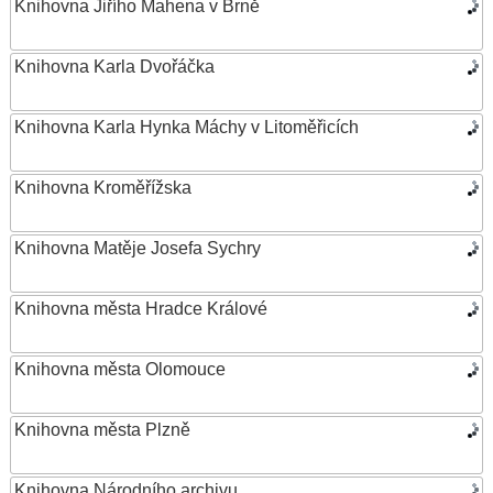
Knihovna Jiřího Mahena v Brně
Knihovna Karla Dvořáčka
Knihovna Karla Hynka Máchy v Litoměřicích
Knihovna Kroměřížska
Knihovna Matěje Josefa Sychry
Knihovna města Hradce Králové
Knihovna města Olomouce
Knihovna města Plzně
Knihovna Národního archivu