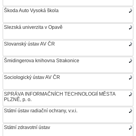
Škoda Auto Vysoká škola
Slezská univerzita v Opavě
Slovanský ústav AV ČR
Šmidingerova knihovna Strakonice
Sociologický ústav AV ČR
SPRÁVA INFORMAČNÍCH TECHNOLOGIÍ MĚSTA
PLZNĚ, p. o.
Státní ústav radiační ochrany, v.v.i.
Státní zdravotní ústav