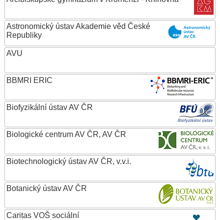
Astronomický ústav Akademie věd České
Republiky
AVU
BBMRI ERIC
Biofyzikální ústav AV ČR
Biologické centrum AV ČR, AV ČR
Biotechnologický ústav AV ČR, v.v.i.
Botanický ústav AV ČR
Caritas VOŠ sociální