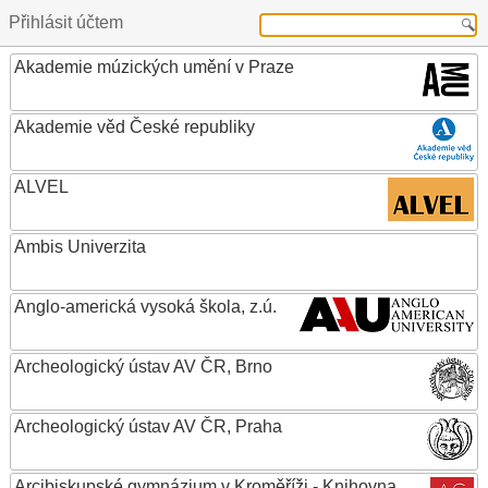
Přihlásit účtem
Akademie múzických umění v Praze
Akademie věd České republiky
ALVEL
Ambis Univerzita
Anglo-americká vysoká škola, z.ú.
Archeologický ústav AV ČR, Brno
Archeologický ústav AV ČR, Praha
Arcibiskupské gymnázium v Kroměříži - Knihovna