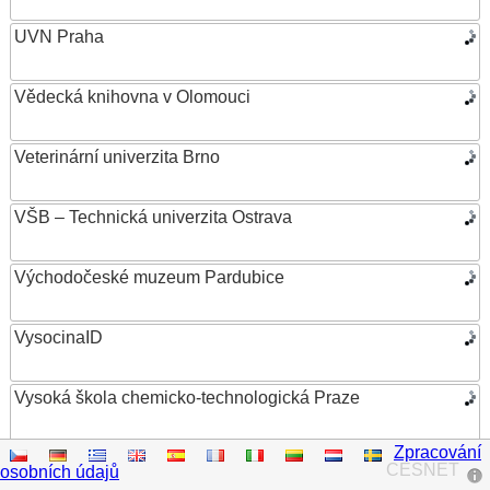
UVN Praha
Vědecká knihovna v Olomouci
Veterinární univerzita Brno
VŠB – Technická univerzita Ostrava
Východočeské muzeum Pardubice
VysocinaID
Vysoká škola chemicko-technologická Praze
Zpracování
Vysoká škola ekonomická v Praze
CESNET
osobních údajů