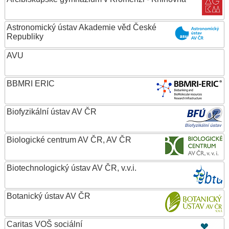
Astronomický ústav Akademie věd České
Republiky
AVU
BBMRI ERIC
Biofyzikální ústav AV ČR
Biologické centrum AV ČR, AV ČR
Biotechnologický ústav AV ČR, v.v.i.
Botanický ústav AV ČR
Caritas VOŠ sociální