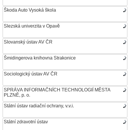
Škoda Auto Vysoká škola
Slezská univerzita v Opavě
Slovanský ústav AV ČR
Šmidingerova knihovna Strakonice
Sociologický ústav AV ČR
SPRÁVA INFORMAČNÍCH TECHNOLOGIÍ MĚSTA
PLZNĚ, p. o.
Státní ústav radiační ochrany, v.v.i.
Státní zdravotní ústav