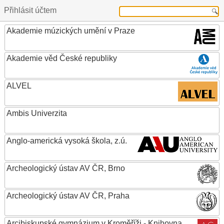
Přihlásit účtem
Akademie múzických umění v Praze
Akademie věd České republiky
ALVEL
Ambis Univerzita
Anglo-americká vysoká škola, z.ú.
Archeologický ústav AV ČR, Brno
Archeologický ústav AV ČR, Praha
Arcibiskupské gymnázium v Kroměříži - Knihovna