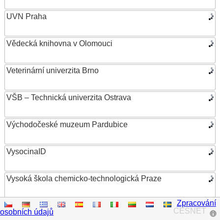
UVN Praha
Vědecká knihovna v Olomouci
Veterinární univerzita Brno
VŠB – Technická univerzita Ostrava
Východočeské muzeum Pardubice
VysocinaID
Vysoká škola chemicko-technologická Praze
Zpracování
Vysoká škola ekonomická v Praze
CESNET
osobních údajů