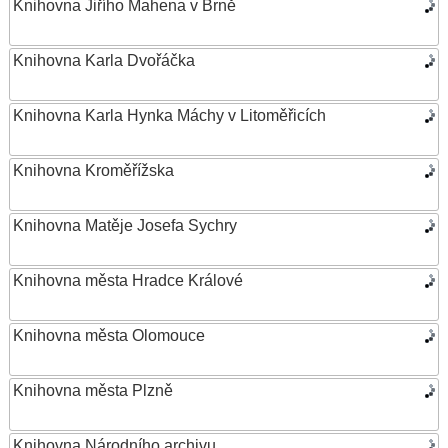
Knihovna Jiřího Mahena v Brně
Knihovna Karla Dvořáčka
Knihovna Karla Hynka Máchy v Litoměřicích
Knihovna Kroměřížska
Knihovna Matěje Josefa Sychry
Knihovna města Hradce Králové
Knihovna města Olomouce
Knihovna města Plzně
Knihovna Národního archivu