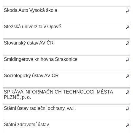
Škoda Auto Vysoká škola
Slezská univerzita v Opavě
Slovanský ústav AV ČR
Šmidingerova knihovna Strakonice
Sociologický ústav AV ČR
SPRÁVA INFORMAČNÍCH TECHNOLOGIÍ MĚSTA
PLZNĚ, p. o.
Státní ústav radiační ochrany, v.v.i.
Státní zdravotní ústav