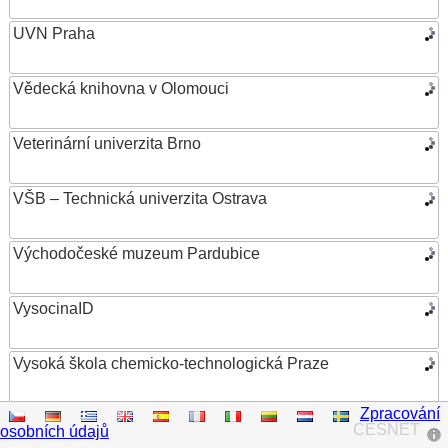
UVN Praha
Vědecká knihovna v Olomouci
Veterinární univerzita Brno
VŠB – Technická univerzita Ostrava
Východočeské muzeum Pardubice
VysocinaID
Vysoká škola chemicko-technologická Praze
Zpracování
Vysoká škola ekonomická v Praze
CESNET
osobních údajů