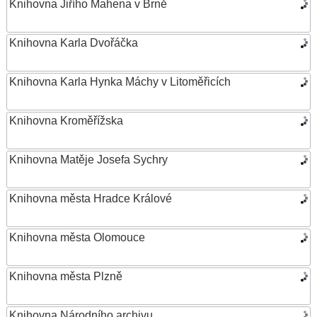
Knihovna Jiřího Mahena v Brně
Knihovna Karla Dvořáčka
Knihovna Karla Hynka Máchy v Litoměřicích
Knihovna Kroměřížska
Knihovna Matěje Josefa Sychry
Knihovna města Hradce Králové
Knihovna města Olomouce
Knihovna města Plzně
Knihovna Národního archivu