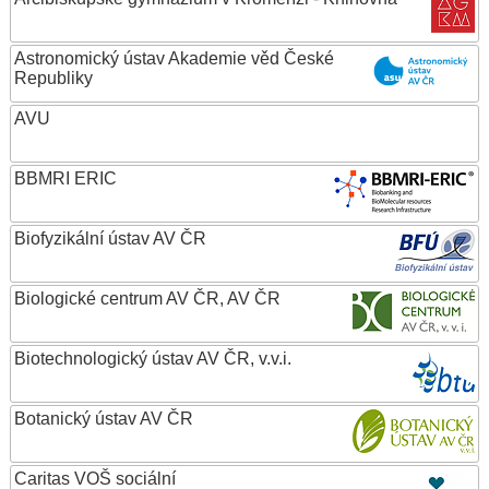
Astronomický ústav Akademie věd České
Republiky
AVU
BBMRI ERIC
Biofyzikální ústav AV ČR
Biologické centrum AV ČR, AV ČR
Biotechnologický ústav AV ČR, v.v.i.
Botanický ústav AV ČR
Caritas VOŠ sociální