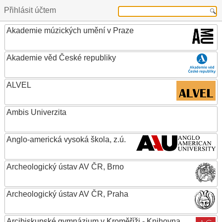
Přihlásit účtem
Akademie múzických umění v Praze
Akademie věd České republiky
ALVEL
Ambis Univerzita
Anglo-americká vysoká škola, z.ú.
Archeologický ústav AV ČR, Brno
Archeologický ústav AV ČR, Praha
Arcibiskupské gymnázium v Kroměříži - Knihovna