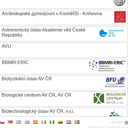
Arcibiskupské gymnázium v Kroměříži - Knihovna
Astronomický ústav Akademie věd České
Republiky
AVU
BBMRI ERIC
Biofyzikální ústav AV ČR
Biologické centrum AV ČR, AV ČR
Biotechnologický ústav AV ČR, v.v.i.
CESNET
Botanický ústav AV ČR
Zpracování osobních úda