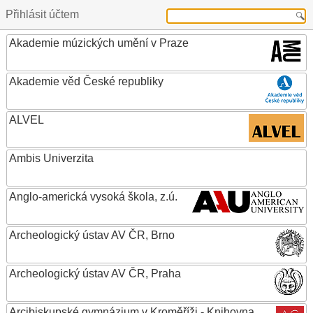
Přihlásit účtem
Akademie múzických umění v Praze
Akademie věd České republiky
ALVEL
Ambis Univerzita
Anglo-americká vysoká škola, z.ú.
Archeologický ústav AV ČR, Brno
Archeologický ústav AV ČR, Praha
Arcibiskupské gymnázium v Kroměříži - Knihovna