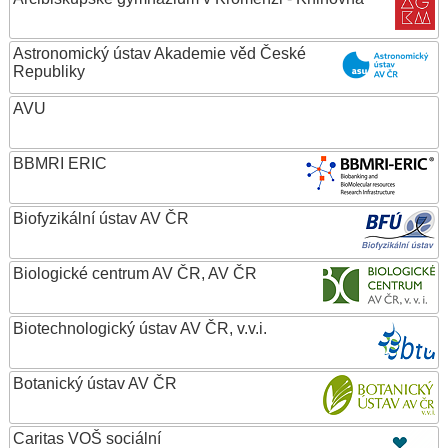
Astronomický ústav Akademie věd České
Republiky
AVU
BBMRI ERIC
Biofyzikální ústav AV ČR
Biologické centrum AV ČR, AV ČR
Biotechnologický ústav AV ČR, v.v.i.
Botanický ústav AV ČR
Caritas VOŠ sociální