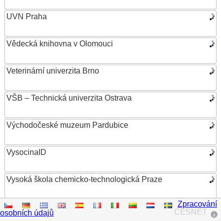
UVN Praha
Vědecká knihovna v Olomouci
Veterinární univerzita Brno
VŠB – Technická univerzita Ostrava
Východočeské muzeum Pardubice
VysocinaID
Vysoká škola chemicko-technologická Praze
Zpracování
Vysoká škola ekonomická v Praze
CESNET
osobních údajů