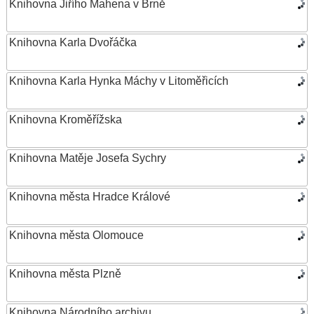
Knihovna Jiřího Mahena v Brně
Knihovna Karla Dvořáčka
Knihovna Karla Hynka Máchy v Litoměřicích
Knihovna Kroměřížska
Knihovna Matěje Josefa Sychry
Knihovna města Hradce Králové
Knihovna města Olomouce
Knihovna města Plzně
Knihovna Národního archivu