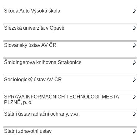
Škoda Auto Vysoká škola
Slezská univerzita v Opavě
Slovanský ústav AV ČR
Šmidingerova knihovna Strakonice
Sociologický ústav AV ČR
SPRÁVA INFORMAČNÍCH TECHNOLOGIÍ MĚSTA
PLZNĚ, p. o.
Státní ústav radiační ochrany, v.v.i.
Státní zdravotní ústav