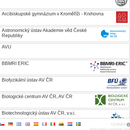
Arcibiskupské gymnázium v Kroměříži - Knihovna
Astronomický ústav Akademie věd České
Republiky
AVU
BBMRI ERIC
Biofyzikální ústav AV ČR
Biologické centrum AV ČR, AV ČR
Biotechnologický ústav AV ČR, v.v.i.
CESNET
Botanický ústav AV ČR
Zpracování osobních úda