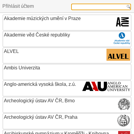
Přihlásit účtem
Akademie múzických umění v Praze
Akademie věd České republiky
ALVEL
Ambis Univerzita
Anglo-americká vysoká škola, z.ú.
Archeologický ústav AV ČR, Brno
Archeologický ústav AV ČR, Praha
Arcibiskupské gymnázium v Kroměříži - Knihovna