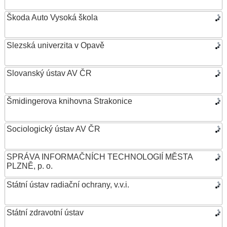
Škoda Auto Vysoká škola
Slezská univerzita v Opavě
Slovanský ústav AV ČR
Šmidingerova knihovna Strakonice
Sociologický ústav AV ČR
SPRÁVA INFORMAČNÍCH TECHNOLOGIÍ MĚSTA
PLZNĚ, p. o.
Státní ústav radiační ochrany, v.v.i.
Státní zdravotní ústav