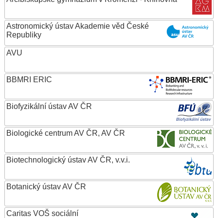
Astronomický ústav Akademie věd České
Republiky
AVU
BBMRI ERIC
Biofyzikální ústav AV ČR
Biologické centrum AV ČR, AV ČR
Biotechnologický ústav AV ČR, v.v.i.
Botanický ústav AV ČR
Caritas VOŠ sociální