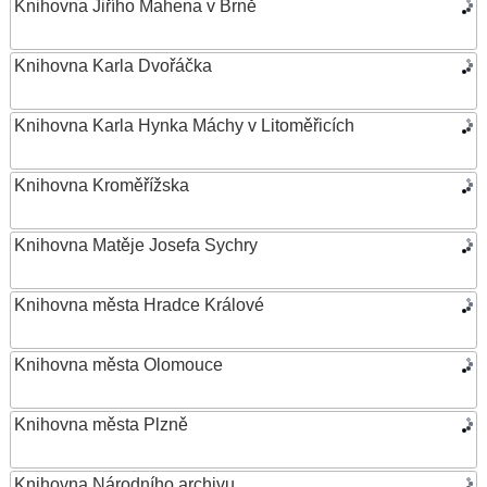
Knihovna Jiřího Mahena v Brně
Knihovna Karla Dvořáčka
Knihovna Karla Hynka Máchy v Litoměřicích
Knihovna Kroměřížska
Knihovna Matěje Josefa Sychry
Knihovna města Hradce Králové
Knihovna města Olomouce
Knihovna města Plzně
Knihovna Národního archivu