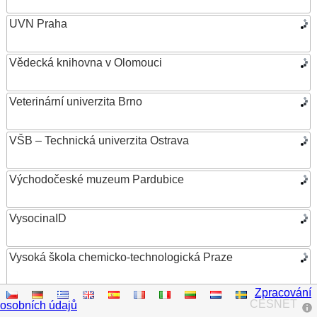
UVN Praha
Vědecká knihovna v Olomouci
Veterinární univerzita Brno
VŠB – Technická univerzita Ostrava
Východočeské muzeum Pardubice
VysocinaID
Vysoká škola chemicko-technologická Praze
Zpracování
Vysoká škola ekonomická v Praze
CESNET
osobních údajů