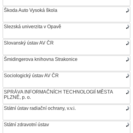
Škoda Auto Vysoká škola
Slezská univerzita v Opavě
Slovanský ústav AV ČR
Šmidingerova knihovna Strakonice
Sociologický ústav AV ČR
SPRÁVA INFORMAČNÍCH TECHNOLOGIÍ MĚSTA
PLZNĚ, p. o.
Státní ústav radiační ochrany, v.v.i.
Státní zdravotní ústav