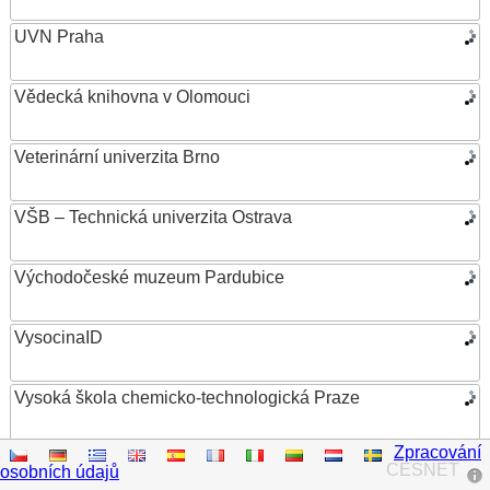
UVN Praha
Vědecká knihovna v Olomouci
Veterinární univerzita Brno
VŠB – Technická univerzita Ostrava
Východočeské muzeum Pardubice
VysocinaID
Vysoká škola chemicko-technologická Praze
Zpracování
Vysoká škola ekonomická v Praze
CESNET
osobních údajů