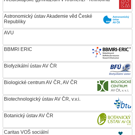
Astronomický ústav Akademie věd České
Republiky
AVU
BBMRI ERIC
Biofyzikální ústav AV ČR
Biologické centrum AV ČR, AV ČR
Biotechnologický ústav AV ČR, v.v.i.
Botanický ústav AV ČR
Caritas VOŠ sociální