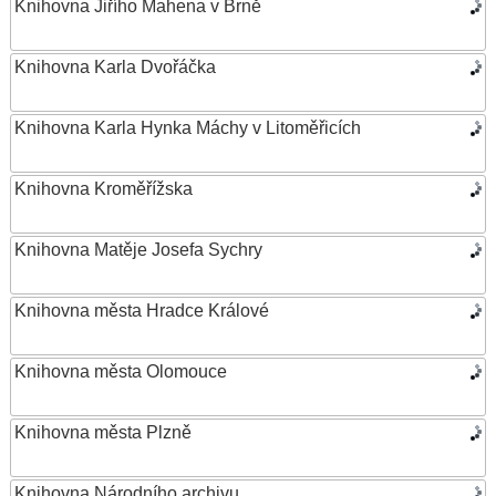
Knihovna Jiřího Mahena v Brně
Knihovna Karla Dvořáčka
Knihovna Karla Hynka Máchy v Litoměřicích
Knihovna Kroměřížska
Knihovna Matěje Josefa Sychry
Knihovna města Hradce Králové
Knihovna města Olomouce
Knihovna města Plzně
Knihovna Národního archivu