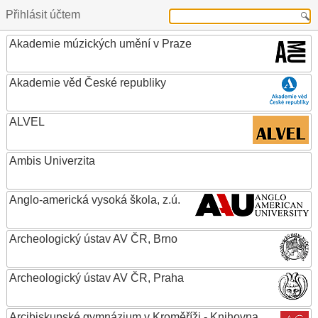
Přihlásit účtem
Akademie múzických umění v Praze
Akademie věd České republiky
ALVEL
Ambis Univerzita
Anglo-americká vysoká škola, z.ú.
Archeologický ústav AV ČR, Brno
Archeologický ústav AV ČR, Praha
Arcibiskupské gymnázium v Kroměříži - Knihovna