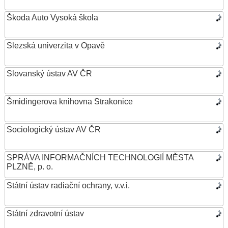
Škoda Auto Vysoká škola
Slezská univerzita v Opavě
Slovanský ústav AV ČR
Šmidingerova knihovna Strakonice
Sociologický ústav AV ČR
SPRÁVA INFORMAČNÍCH TECHNOLOGIÍ MĚSTA
PLZNĚ, p. o.
Státní ústav radiační ochrany, v.v.i.
Státní zdravotní ústav