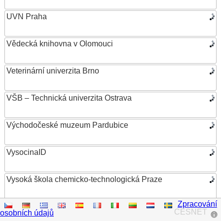
UVN Praha
Vědecká knihovna v Olomouci
Veterinární univerzita Brno
VŠB – Technická univerzita Ostrava
Východočeské muzeum Pardubice
VysocinaID
Vysoká škola chemicko-technologická Praze
Zpracování
Vysoká škola ekonomická v Praze
CESNET
osobních údajů