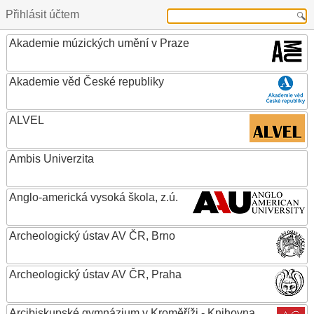
Přihlásit účtem
Akademie múzických umění v Praze
Akademie věd České republiky
ALVEL
Ambis Univerzita
Anglo-americká vysoká škola, z.ú.
Archeologický ústav AV ČR, Brno
Archeologický ústav AV ČR, Praha
Arcibiskupské gymnázium v Kroměříži - Knihovna