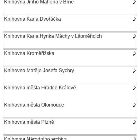
Knihovna Jiřího Mahena v Brně
Knihovna Karla Dvořáčka
Knihovna Karla Hynka Máchy v Litoměřicích
Knihovna Kroměřížska
Knihovna Matěje Josefa Sychry
Knihovna města Hradce Králové
Knihovna města Olomouce
Knihovna města Plzně
Knihovna Národního archivu