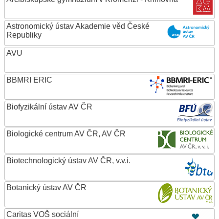
Astronomický ústav Akademie věd České
Republiky
AVU
BBMRI ERIC
Biofyzikální ústav AV ČR
Biologické centrum AV ČR, AV ČR
Biotechnologický ústav AV ČR, v.v.i.
Botanický ústav AV ČR
Caritas VOŠ sociální