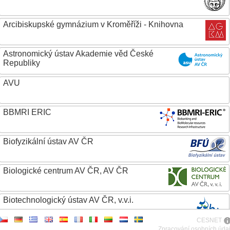
Arcibiskupské gymnázium v Kroměříži - Knihovna
Astronomický ústav Akademie věd České
Republiky
AVU
BBMRI ERIC
Biofyzikální ústav AV ČR
Biologické centrum AV ČR, AV ČR
Biotechnologický ústav AV ČR, v.v.i.
CESNET
Botanický ústav AV ČR
Zpracování osobních úda