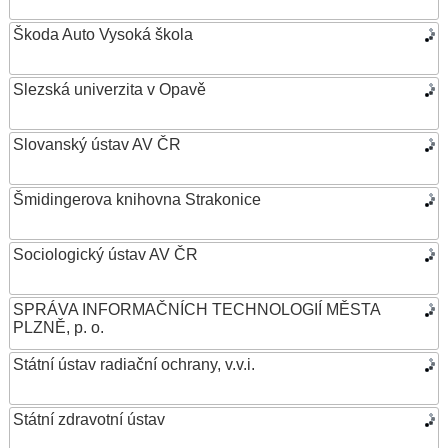
Škoda Auto Vysoká škola
Slezská univerzita v Opavě
Slovanský ústav AV ČR
Šmidingerova knihovna Strakonice
Sociologický ústav AV ČR
SPRÁVA INFORMAČNÍCH TECHNOLOGIÍ MĚSTA
PLZNĚ, p. o.
Státní ústav radiační ochrany, v.v.i.
Státní zdravotní ústav