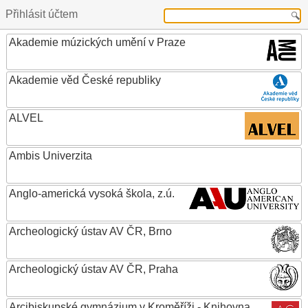
Přihlásit účtem
Akademie múzických umění v Praze
Akademie věd České republiky
ALVEL
Ambis Univerzita
Anglo-americká vysoká škola, z.ú.
Archeologický ústav AV ČR, Brno
Archeologický ústav AV ČR, Praha
Arcibiskupské gymnázium v Kroměříži - Knihovna