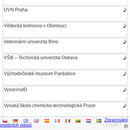
UVN Praha
Vědecká knihovna v Olomouci
Veterinární univerzita Brno
VŠB – Technická univerzita Ostrava
Východočeské muzeum Pardubice
VysocinaID
Vysoká škola chemicko-technologická Praze
Zpracování
Vysoká škola ekonomická v Praze
CESNET
osobních údajů