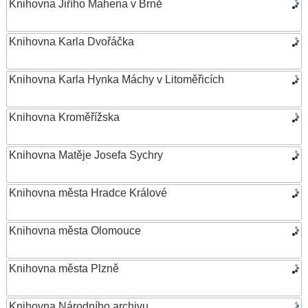
Knihovna Jiřího Mahena v Brně
Knihovna Karla Dvořáčka
Knihovna Karla Hynka Máchy v Litoměřicích
Knihovna Kroměřížska
Knihovna Matěje Josefa Sychry
Knihovna města Hradce Králové
Knihovna města Olomouce
Knihovna města Plzně
Knihovna Národního archivu