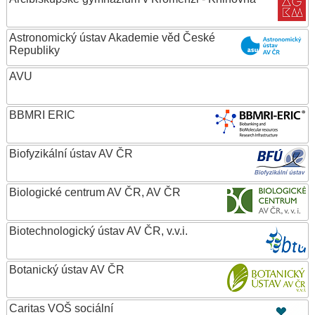
Astronomický ústav Akademie věd České
Republiky
AVU
BBMRI ERIC
Biofyzikální ústav AV ČR
Biologické centrum AV ČR, AV ČR
Biotechnologický ústav AV ČR, v.v.i.
Botanický ústav AV ČR
Caritas VOŠ sociální