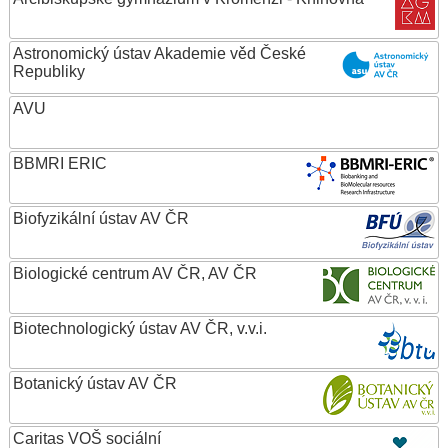
Astronomický ústav Akademie věd České
Republiky
AVU
BBMRI ERIC
Biofyzikální ústav AV ČR
Biologické centrum AV ČR, AV ČR
Biotechnologický ústav AV ČR, v.v.i.
Botanický ústav AV ČR
Caritas VOŠ sociální