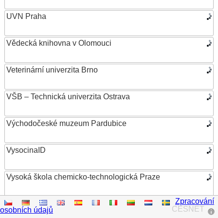
UVN Praha
Vědecká knihovna v Olomouci
Veterinární univerzita Brno
VŠB – Technická univerzita Ostrava
Východočeské muzeum Pardubice
VysocinaID
Vysoká škola chemicko-technologická Praze
Zpracování
Vysoká škola ekonomická v Praze
CESNET
osobních údajů