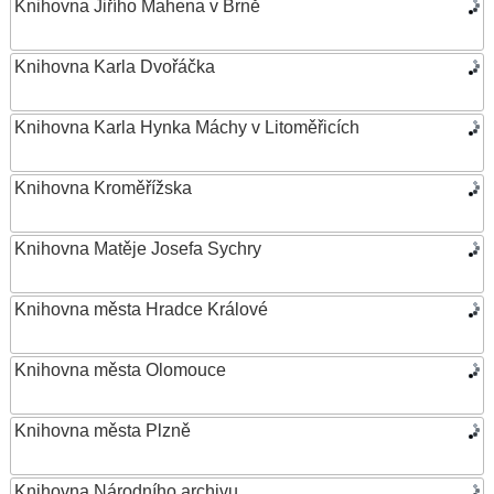
Knihovna Jiřího Mahena v Brně
Knihovna Karla Dvořáčka
Knihovna Karla Hynka Máchy v Litoměřicích
Knihovna Kroměřížska
Knihovna Matěje Josefa Sychry
Knihovna města Hradce Králové
Knihovna města Olomouce
Knihovna města Plzně
Knihovna Národního archivu