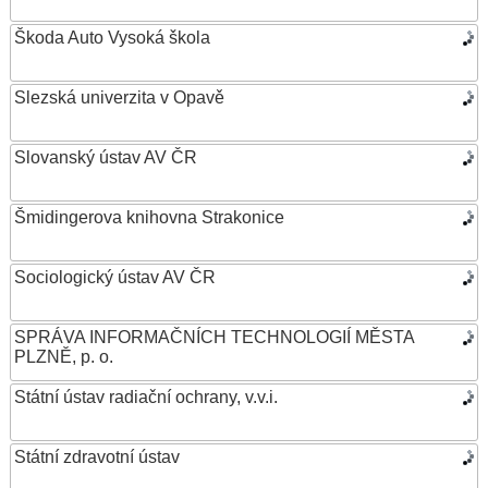
Škoda Auto Vysoká škola
Slezská univerzita v Opavě
Slovanský ústav AV ČR
Šmidingerova knihovna Strakonice
Sociologický ústav AV ČR
SPRÁVA INFORMAČNÍCH TECHNOLOGIÍ MĚSTA
PLZNĚ, p. o.
Státní ústav radiační ochrany, v.v.i.
Státní zdravotní ústav