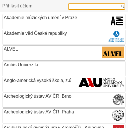
Přihlásit účtem
Akademie múzických umění v Praze
Akademie věd České republiky
ALVEL
Ambis Univerzita
Anglo-americká vysoká škola, z.ú.
Archeologický ústav AV ČR, Brno
Archeologický ústav AV ČR, Praha
Arcibiskupské gymnázium v Kroměříži - Knihovna