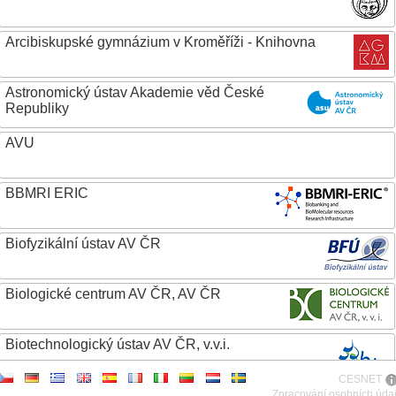
Arcibiskupské gymnázium v Kroměříži - Knihovna
Astronomický ústav Akademie věd České
Republiky
AVU
BBMRI ERIC
Biofyzikální ústav AV ČR
Biologické centrum AV ČR, AV ČR
Biotechnologický ústav AV ČR, v.v.i.
CESNET
Botanický ústav AV ČR
Zpracování osobních úda