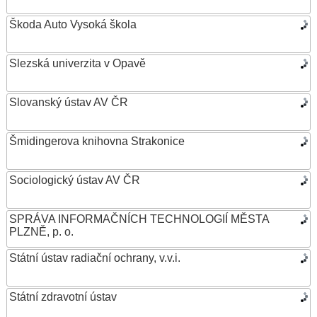
Škoda Auto Vysoká škola
Slezská univerzita v Opavě
Slovanský ústav AV ČR
Šmidingerova knihovna Strakonice
Sociologický ústav AV ČR
SPRÁVA INFORMAČNÍCH TECHNOLOGIÍ MĚSTA
PLZNĚ, p. o.
Státní ústav radiační ochrany, v.v.i.
Státní zdravotní ústav