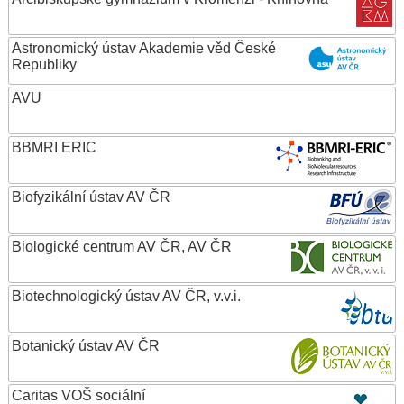
Astronomický ústav Akademie věd České
Republiky
AVU
BBMRI ERIC
Biofyzikální ústav AV ČR
Biologické centrum AV ČR, AV ČR
Biotechnologický ústav AV ČR, v.v.i.
Botanický ústav AV ČR
Caritas VOŠ sociální