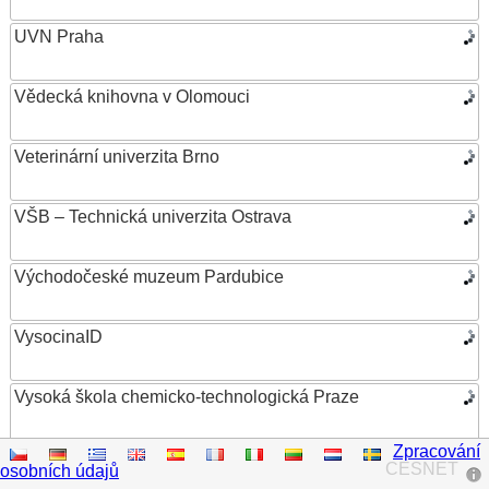
UVN Praha
Vědecká knihovna v Olomouci
Veterinární univerzita Brno
VŠB – Technická univerzita Ostrava
Východočeské muzeum Pardubice
VysocinaID
Vysoká škola chemicko-technologická Praze
Zpracování
Vysoká škola ekonomická v Praze
CESNET
osobních údajů