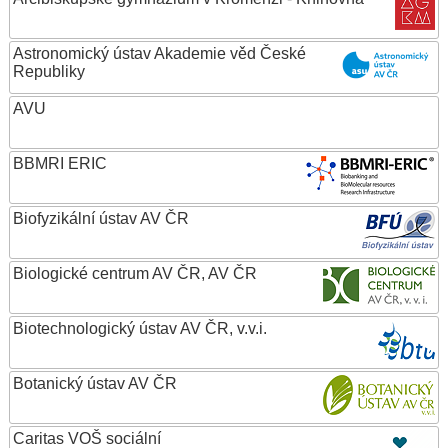
Astronomický ústav Akademie věd České
Republiky
AVU
BBMRI ERIC
Biofyzikální ústav AV ČR
Biologické centrum AV ČR, AV ČR
Biotechnologický ústav AV ČR, v.v.i.
Botanický ústav AV ČR
Caritas VOŠ sociální