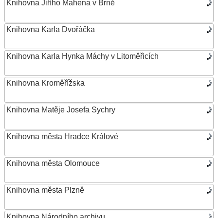
Knihovna Jiřího Mahena v Brně
Knihovna Karla Dvořáčka
Knihovna Karla Hynka Máchy v Litoměřicích
Knihovna Kroměřížska
Knihovna Matěje Josefa Sychry
Knihovna města Hradce Králové
Knihovna města Olomouce
Knihovna města Plzně
Knihovna Národního archivu