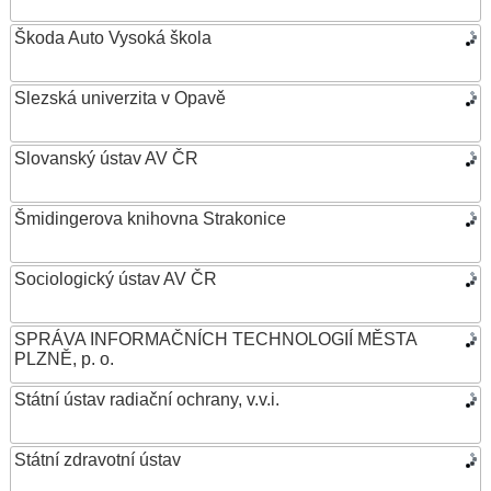
Škoda Auto Vysoká škola
Slezská univerzita v Opavě
Slovanský ústav AV ČR
Šmidingerova knihovna Strakonice
Sociologický ústav AV ČR
SPRÁVA INFORMAČNÍCH TECHNOLOGIÍ MĚSTA
PLZNĚ, p. o.
Státní ústav radiační ochrany, v.v.i.
Státní zdravotní ústav