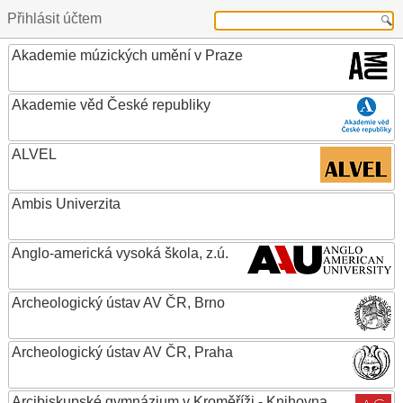
Přihlásit účtem
Akademie múzických umění v Praze
Akademie věd České republiky
ALVEL
Ambis Univerzita
Anglo-americká vysoká škola, z.ú.
Archeologický ústav AV ČR, Brno
Archeologický ústav AV ČR, Praha
Arcibiskupské gymnázium v Kroměříži - Knihovna