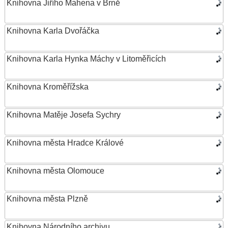
Knihovna Jiřího Mahena v Brně
Knihovna Karla Dvořáčka
Knihovna Karla Hynka Máchy v Litoměřicích
Knihovna Kroměřížska
Knihovna Matěje Josefa Sychry
Knihovna města Hradce Králové
Knihovna města Olomouce
Knihovna města Plzně
Knihovna Národního archivu