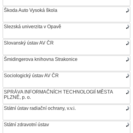
Škoda Auto Vysoká škola
Slezská univerzita v Opavě
Slovanský ústav AV ČR
Šmidingerova knihovna Strakonice
Sociologický ústav AV ČR
SPRÁVA INFORMAČNÍCH TECHNOLOGIÍ MĚSTA
PLZNĚ, p. o.
Státní ústav radiační ochrany, v.v.i.
Státní zdravotní ústav