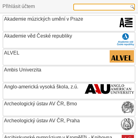
Přihlásit účtem
Akademie múzických umění v Praze
Akademie věd České republiky
ALVEL
Ambis Univerzita
Anglo-americká vysoká škola, z.ú.
Archeologický ústav AV ČR, Brno
Archeologický ústav AV ČR, Praha
Arcibiskupské gymnázium v Kroměříži - Knihovna