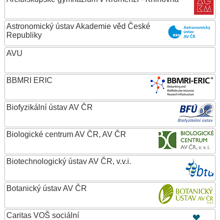
Astronomický ústav Akademie věd České
Republiky
AVU
BBMRI ERIC
Biofyzikální ústav AV ČR
Biologické centrum AV ČR, AV ČR
Biotechnologický ústav AV ČR, v.v.i.
Botanický ústav AV ČR
Caritas VOŠ sociální