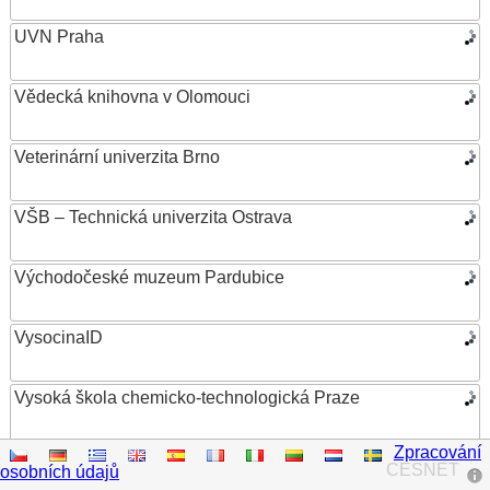
UVN Praha
Vědecká knihovna v Olomouci
Veterinární univerzita Brno
VŠB – Technická univerzita Ostrava
Východočeské muzeum Pardubice
VysocinaID
Vysoká škola chemicko-technologická Praze
Zpracování
Vysoká škola ekonomická v Praze
CESNET
osobních údajů