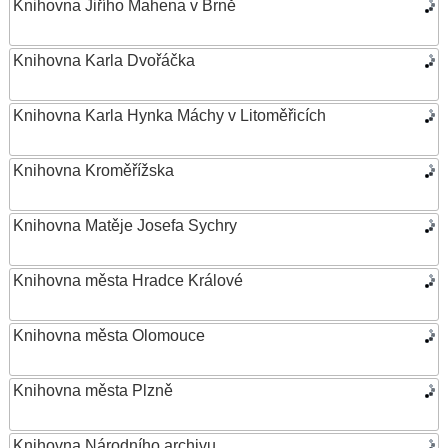
Knihovna Jiřího Mahena v Brně
Knihovna Karla Dvořáčka
Knihovna Karla Hynka Máchy v Litoměřicích
Knihovna Kroměřížska
Knihovna Matěje Josefa Sychry
Knihovna města Hradce Králové
Knihovna města Olomouce
Knihovna města Plzně
Knihovna Národního archivu