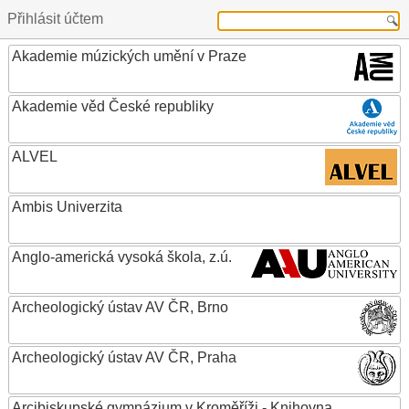
Přihlásit účtem
Akademie múzických umění v Praze
Akademie věd České republiky
ALVEL
Ambis Univerzita
Anglo-americká vysoká škola, z.ú.
Archeologický ústav AV ČR, Brno
Archeologický ústav AV ČR, Praha
Arcibiskupské gymnázium v Kroměříži - Knihovna