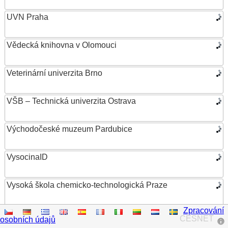
UVN Praha
Vědecká knihovna v Olomouci
Veterinární univerzita Brno
VŠB – Technická univerzita Ostrava
Východočeské muzeum Pardubice
VysocinaID
Vysoká škola chemicko-technologická Praze
Zpracování
Vysoká škola ekonomická v Praze
CESNET
osobních údajů