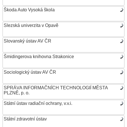
Škoda Auto Vysoká škola
Slezská univerzita v Opavě
Slovanský ústav AV ČR
Šmidingerova knihovna Strakonice
Sociologický ústav AV ČR
SPRÁVA INFORMAČNÍCH TECHNOLOGIÍ MĚSTA
PLZNĚ, p. o.
Státní ústav radiační ochrany, v.v.i.
Státní zdravotní ústav