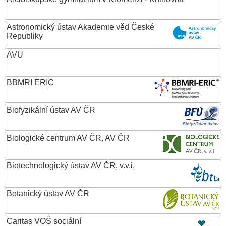
Astronomický ústav Akademie věd České
Republiky
AVU
BBMRI ERIC
Biofyzikální ústav AV ČR
Biologické centrum AV ČR, AV ČR
Biotechnologický ústav AV ČR, v.v.i.
Botanický ústav AV ČR
Caritas VOŠ sociální