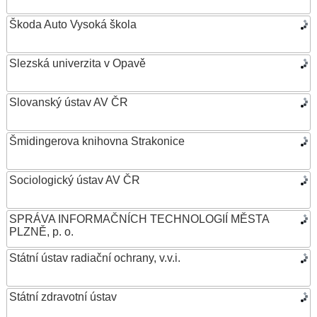
Škoda Auto Vysoká škola
Slezská univerzita v Opavě
Slovanský ústav AV ČR
Šmidingerova knihovna Strakonice
Sociologický ústav AV ČR
SPRÁVA INFORMAČNÍCH TECHNOLOGIÍ MĚSTA
PLZNĚ, p. o.
Státní ústav radiační ochrany, v.v.i.
Státní zdravotní ústav