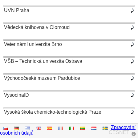
UVN Praha
Vědecká knihovna v Olomouci
Veterinární univerzita Brno
VŠB – Technická univerzita Ostrava
Východočeské muzeum Pardubice
VysocinaID
Vysoká škola chemicko-technologická Praze
Zpracování
Vysoká škola ekonomická v Praze
CESNET
osobních údajů