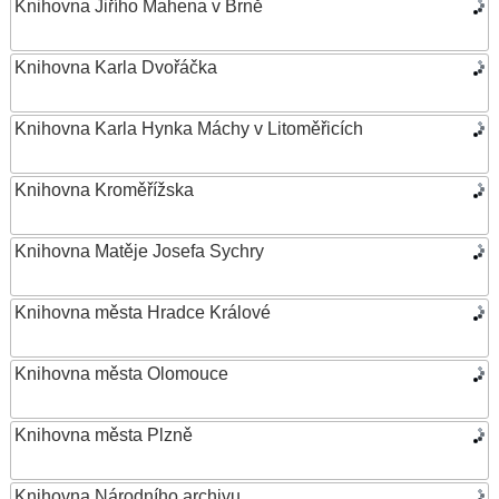
Knihovna Jiřího Mahena v Brně
Knihovna Karla Dvořáčka
Knihovna Karla Hynka Máchy v Litoměřicích
Knihovna Kroměřížska
Knihovna Matěje Josefa Sychry
Knihovna města Hradce Králové
Knihovna města Olomouce
Knihovna města Plzně
Knihovna Národního archivu