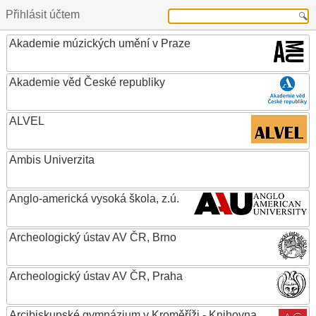
Přihlásit účtem
Akademie múzických umění v Praze
Akademie věd České republiky
ALVEL
Ambis Univerzita
Anglo-americká vysoká škola, z.ú.
Archeologický ústav AV ČR, Brno
Archeologický ústav AV ČR, Praha
Arcibiskupské gymnázium v Kroměříži - Knihovna