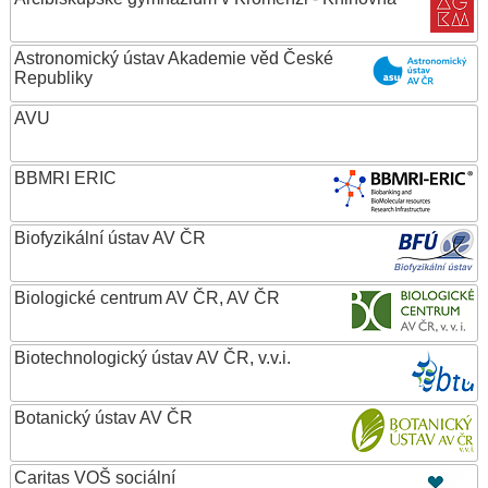
Astronomický ústav Akademie věd České
Republiky
AVU
BBMRI ERIC
Biofyzikální ústav AV ČR
Biologické centrum AV ČR, AV ČR
Biotechnologický ústav AV ČR, v.v.i.
Botanický ústav AV ČR
Caritas VOŠ sociální