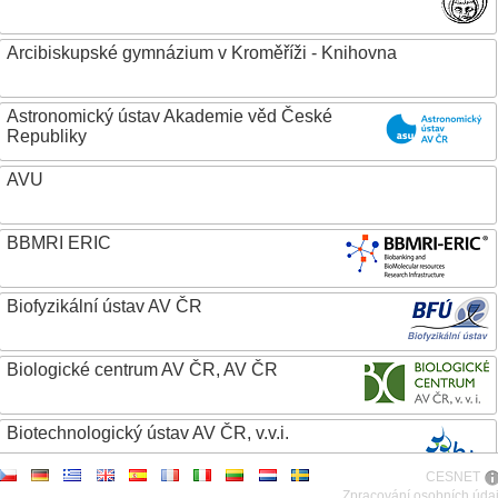
Arcibiskupské gymnázium v Kroměříži - Knihovna
Astronomický ústav Akademie věd České
Republiky
AVU
BBMRI ERIC
Biofyzikální ústav AV ČR
Biologické centrum AV ČR, AV ČR
Biotechnologický ústav AV ČR, v.v.i.
CESNET
Botanický ústav AV ČR
Zpracování osobních úda