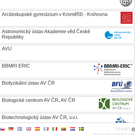
Arcibiskupské gymnázium v Kroměříži - Knihovna
Astronomický ústav Akademie věd České
Republiky
AVU
BBMRI ERIC
Biofyzikální ústav AV ČR
Biologické centrum AV ČR, AV ČR
Biotechnologický ústav AV ČR, v.v.i.
CESNET
Botanický ústav AV ČR
Zpracování osobních úda