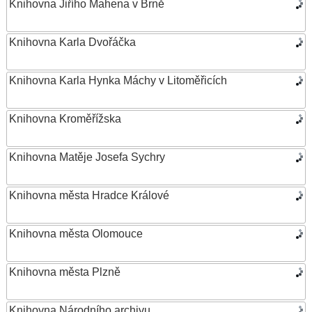
Knihovna Jiřího Mahena v Brně
Knihovna Karla Dvořáčka
Knihovna Karla Hynka Máchy v Litoměřicích
Knihovna Kroměřížska
Knihovna Matěje Josefa Sychry
Knihovna města Hradce Králové
Knihovna města Olomouce
Knihovna města Plzně
Knihovna Národního archivu