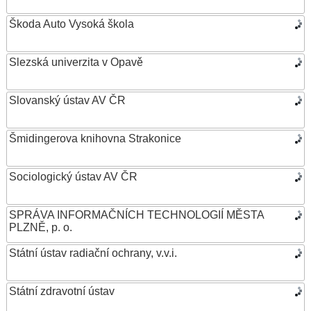
Škoda Auto Vysoká škola
Slezská univerzita v Opavě
Slovanský ústav AV ČR
Šmidingerova knihovna Strakonice
Sociologický ústav AV ČR
SPRÁVA INFORMAČNÍCH TECHNOLOGIÍ MĚSTA
PLZNĚ, p. o.
Státní ústav radiační ochrany, v.v.i.
Státní zdravotní ústav