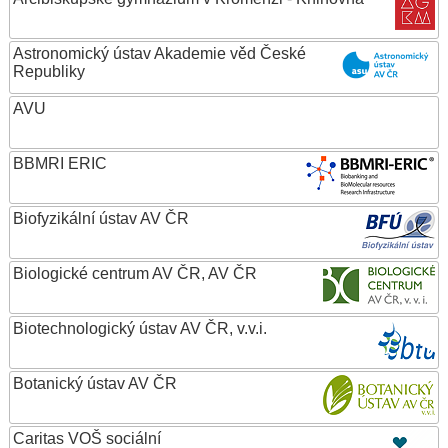
Astronomický ústav Akademie věd České
Republiky
AVU
BBMRI ERIC
Biofyzikální ústav AV ČR
Biologické centrum AV ČR, AV ČR
Biotechnologický ústav AV ČR, v.v.i.
Botanický ústav AV ČR
Caritas VOŠ sociální