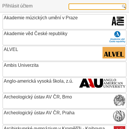
Přihlásit účtem
Akademie múzických umění v Praze
Akademie věd České republiky
ALVEL
Ambis Univerzita
Anglo-americká vysoká škola, z.ú.
Archeologický ústav AV ČR, Brno
Archeologický ústav AV ČR, Praha
Arcibiskupské gymnázium v Kroměříži - Knihovna