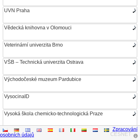
UVN Praha
Vědecká knihovna v Olomouci
Veterinární univerzita Brno
VŠB – Technická univerzita Ostrava
Východočeské muzeum Pardubice
VysocinaID
Vysoká škola chemicko-technologická Praze
Zpracování
Vysoká škola ekonomická v Praze
CESNET
osobních údajů