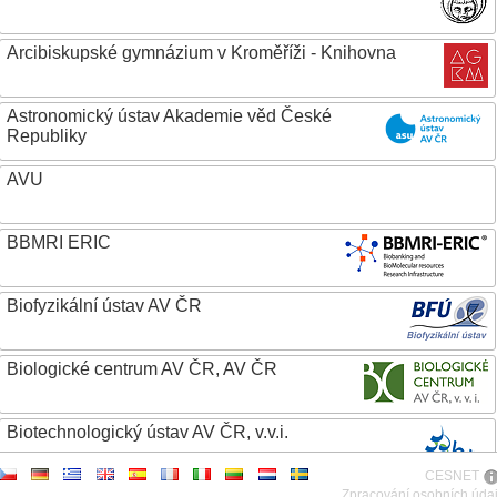
Arcibiskupské gymnázium v Kroměříži - Knihovna
Astronomický ústav Akademie věd České
Republiky
AVU
BBMRI ERIC
Biofyzikální ústav AV ČR
Biologické centrum AV ČR, AV ČR
Biotechnologický ústav AV ČR, v.v.i.
CESNET
Botanický ústav AV ČR
Zpracování osobních úda