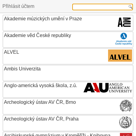
Přihlásit účtem
Akademie múzických umění v Praze
Akademie věd České republiky
ALVEL
Ambis Univerzita
Anglo-americká vysoká škola, z.ú.
Archeologický ústav AV ČR, Brno
Archeologický ústav AV ČR, Praha
Arcibiskupské gymnázium v Kroměříži - Knihovna