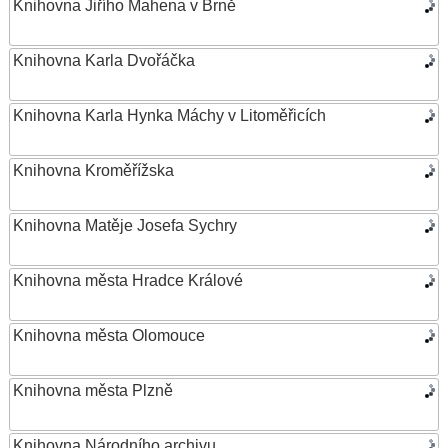
Knihovna Jiřího Mahena v Brně
Knihovna Karla Dvořáčka
Knihovna Karla Hynka Máchy v Litoměřicích
Knihovna Kroměřížska
Knihovna Matěje Josefa Sychry
Knihovna města Hradce Králové
Knihovna města Olomouce
Knihovna města Plzně
Knihovna Národního archivu