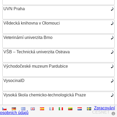
UVN Praha
Vědecká knihovna v Olomouci
Veterinární univerzita Brno
VŠB – Technická univerzita Ostrava
Východočeské muzeum Pardubice
VysocinaID
Vysoká škola chemicko-technologická Praze
Zpracování
Vysoká škola ekonomická v Praze
CESNET
osobních údajů