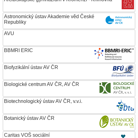
Astronomický ústav Akademie věd České
Republiky
AVU
BBMRI ERIC
Biofyzikální ústav AV ČR
Biologické centrum AV ČR, AV ČR
Biotechnologický ústav AV ČR, v.v.i.
Botanický ústav AV ČR
Caritas VOŠ sociální