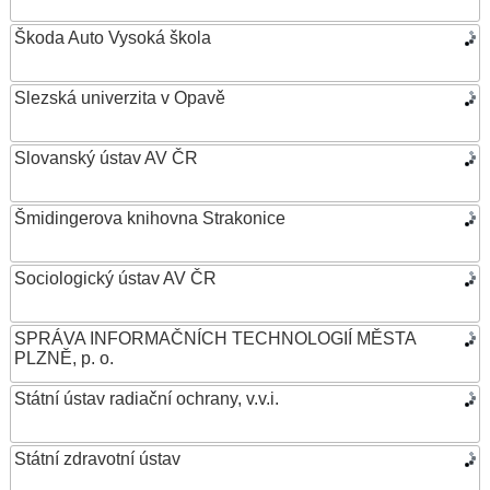
Škoda Auto Vysoká škola
Slezská univerzita v Opavě
Slovanský ústav AV ČR
Šmidingerova knihovna Strakonice
Sociologický ústav AV ČR
SPRÁVA INFORMAČNÍCH TECHNOLOGIÍ MĚSTA
PLZNĚ, p. o.
Státní ústav radiační ochrany, v.v.i.
Státní zdravotní ústav