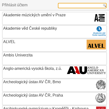
Přihlásit účtem
Akademie múzických umění v Praze
Akademie věd České republiky
ALVEL
Ambis Univerzita
Anglo-americká vysoká škola, z.ú.
Archeologický ústav AV ČR, Brno
Archeologický ústav AV ČR, Praha
Arcibiskupské gymnázium v Kroměříži - Knihovna