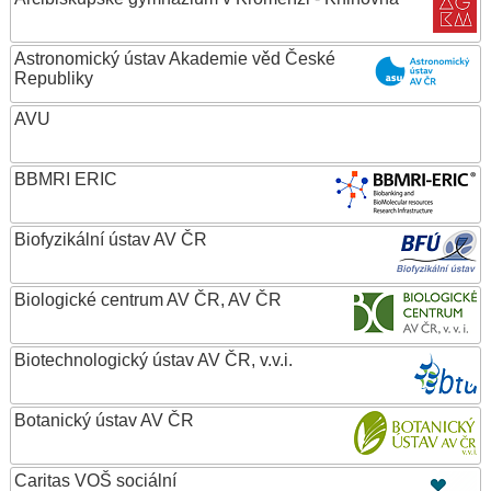
Astronomický ústav Akademie věd České
Republiky
AVU
BBMRI ERIC
Biofyzikální ústav AV ČR
Biologické centrum AV ČR, AV ČR
Biotechnologický ústav AV ČR, v.v.i.
Botanický ústav AV ČR
Caritas VOŠ sociální