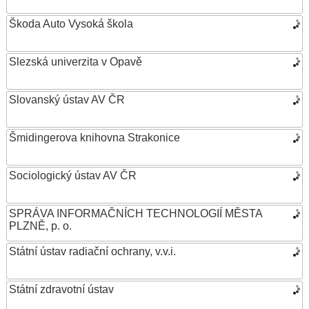
Škoda Auto Vysoká škola
Slezská univerzita v Opavě
Slovanský ústav AV ČR
Šmidingerova knihovna Strakonice
Sociologický ústav AV ČR
SPRÁVA INFORMAČNÍCH TECHNOLOGIÍ MĚSTA
PLZNĚ, p. o.
Státní ústav radiační ochrany, v.v.i.
Státní zdravotní ústav