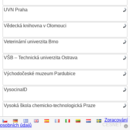
UVN Praha
Vědecká knihovna v Olomouci
Veterinární univerzita Brno
VŠB – Technická univerzita Ostrava
Východočeské muzeum Pardubice
VysocinaID
Vysoká škola chemicko-technologická Praze
Zpracování
Vysoká škola ekonomická v Praze
CESNET
osobních údajů