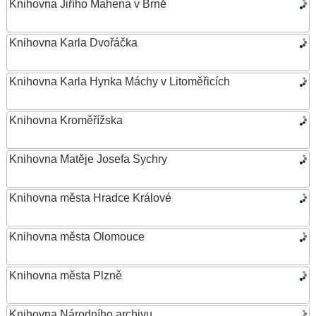
Knihovna Jiřího Mahena v Brně
Knihovna Karla Dvořáčka
Knihovna Karla Hynka Máchy v Litoměřicích
Knihovna Kroměřížska
Knihovna Matěje Josefa Sychry
Knihovna města Hradce Králové
Knihovna města Olomouce
Knihovna města Plzně
Knihovna Národního archivu