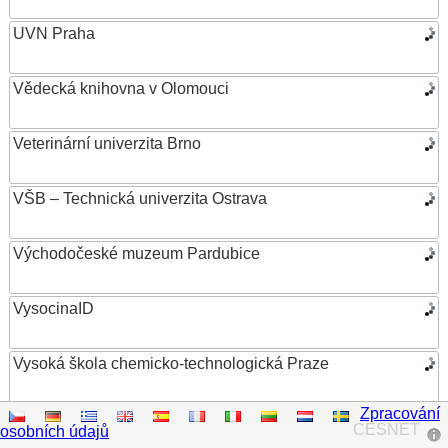
UVN Praha
Vědecká knihovna v Olomouci
Veterinární univerzita Brno
VŠB – Technická univerzita Ostrava
Východočeské muzeum Pardubice
VysocinaID
Vysoká škola chemicko-technologická Praze
Zpracování
Vysoká škola ekonomická v Praze
CESNET
osobních údajů