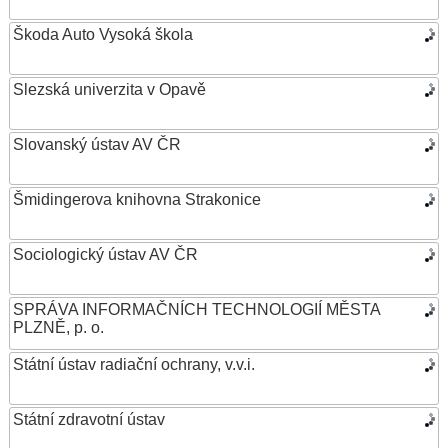
Škoda Auto Vysoká škola
Slezská univerzita v Opavě
Slovanský ústav AV ČR
Šmidingerova knihovna Strakonice
Sociologický ústav AV ČR
SPRÁVA INFORMAČNÍCH TECHNOLOGIÍ MĚSTA
PLZNĚ, p. o.
Státní ústav radiační ochrany, v.v.i.
Státní zdravotní ústav