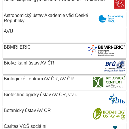
Astronomický ústav Akademie věd České
Republiky
AVU
BBMRI ERIC
Biofyzikální ústav AV ČR
Biologické centrum AV ČR, AV ČR
Biotechnologický ústav AV ČR, v.v.i.
Botanický ústav AV ČR
Caritas VOŠ sociální