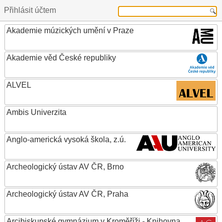
Přihlásit účtem
Akademie múzických umění v Praze
Akademie věd České republiky
ALVEL
Ambis Univerzita
Anglo-americká vysoká škola, z.ú.
Archeologický ústav AV ČR, Brno
Archeologický ústav AV ČR, Praha
Arcibiskupské gymnázium v Kroměříži - Knihovna