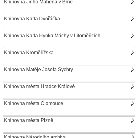
Knihovna Jiřího Mahena v Brně
Knihovna Karla Dvořáčka
Knihovna Karla Hynka Máchy v Litoměřicích
Knihovna Kroměřížska
Knihovna Matěje Josefa Sychry
Knihovna města Hradce Králové
Knihovna města Olomouce
Knihovna města Plzně
Knihovna Národního archivu