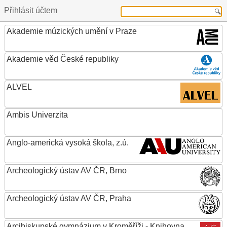
Přihlásit účtem
Akademie múzických umění v Praze
Akademie věd České republiky
ALVEL
Ambis Univerzita
Anglo-americká vysoká škola, z.ú.
Archeologický ústav AV ČR, Brno
Archeologický ústav AV ČR, Praha
Arcibiskupské gymnázium v Kroměříži - Knihovna