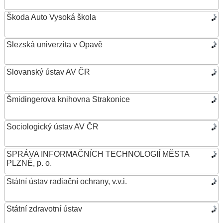
Škoda Auto Vysoká škola
Slezská univerzita v Opavě
Slovanský ústav AV ČR
Šmidingerova knihovna Strakonice
Sociologický ústav AV ČR
SPRÁVA INFORMAČNÍCH TECHNOLOGIÍ MĚSTA
PLZNĚ, p. o.
Státní ústav radiační ochrany, v.v.i.
Státní zdravotní ústav