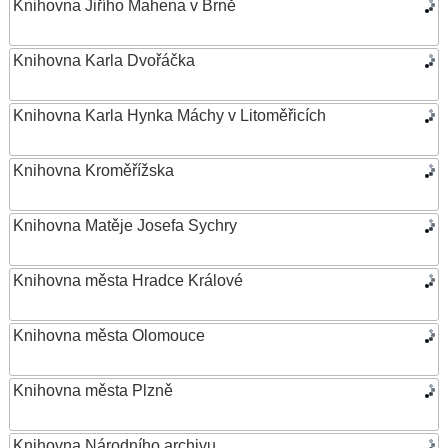
Knihovna Jiřího Mahena v Brně
Knihovna Karla Dvořáčka
Knihovna Karla Hynka Máchy v Litoměřicích
Knihovna Kroměřížska
Knihovna Matěje Josefa Sychry
Knihovna města Hradce Králové
Knihovna města Olomouce
Knihovna města Plzně
Knihovna Národního archivu