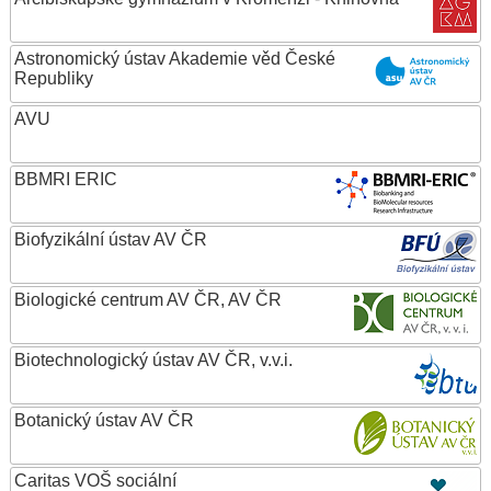
Astronomický ústav Akademie věd České
Republiky
AVU
BBMRI ERIC
Biofyzikální ústav AV ČR
Biologické centrum AV ČR, AV ČR
Biotechnologický ústav AV ČR, v.v.i.
Botanický ústav AV ČR
Caritas VOŠ sociální