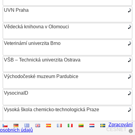
UVN Praha
Vědecká knihovna v Olomouci
Veterinární univerzita Brno
VŠB – Technická univerzita Ostrava
Východočeské muzeum Pardubice
VysocinaID
Vysoká škola chemicko-technologická Praze
Zpracování
Vysoká škola ekonomická v Praze
CESNET
osobních údajů