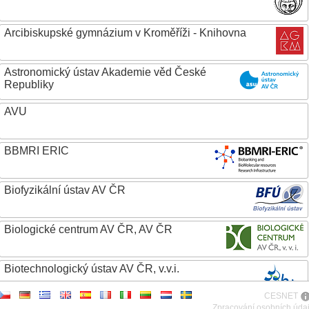
Arcibiskupské gymnázium v Kroměříži - Knihovna
Astronomický ústav Akademie věd České
Republiky
AVU
BBMRI ERIC
Biofyzikální ústav AV ČR
Biologické centrum AV ČR, AV ČR
Biotechnologický ústav AV ČR, v.v.i.
CESNET
Botanický ústav AV ČR
Zpracování osobních úda