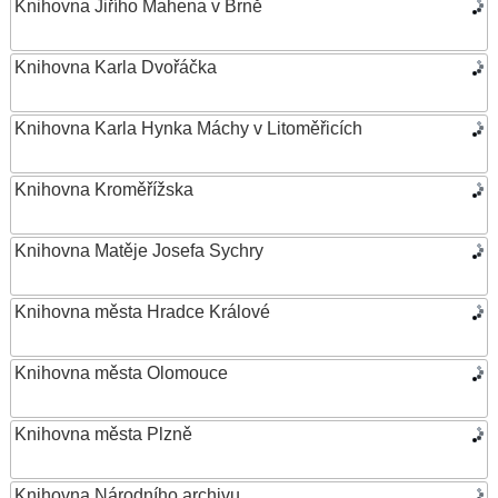
Knihovna Jiřího Mahena v Brně
Knihovna Karla Dvořáčka
Knihovna Karla Hynka Máchy v Litoměřicích
Knihovna Kroměřížska
Knihovna Matěje Josefa Sychry
Knihovna města Hradce Králové
Knihovna města Olomouce
Knihovna města Plzně
Knihovna Národního archivu