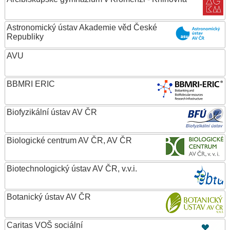
Astronomický ústav Akademie věd České
Republiky
AVU
BBMRI ERIC
Biofyzikální ústav AV ČR
Biologické centrum AV ČR, AV ČR
Biotechnologický ústav AV ČR, v.v.i.
Botanický ústav AV ČR
Caritas VOŠ sociální