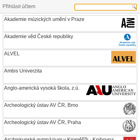
Přihlásit účtem
Akademie múzických umění v Praze
Akademie věd České republiky
ALVEL
Ambis Univerzita
Anglo-americká vysoká škola, z.ú.
Archeologický ústav AV ČR, Brno
Archeologický ústav AV ČR, Praha
Arcibiskupské gymnázium v Kroměříži - Knihovna