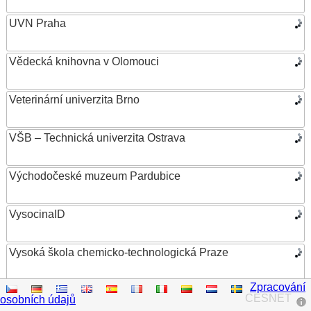
UVN Praha
Vědecká knihovna v Olomouci
Veterinární univerzita Brno
VŠB – Technická univerzita Ostrava
Východočeské muzeum Pardubice
VysocinaID
Vysoká škola chemicko-technologická Praze
Zpracování
Vysoká škola ekonomická v Praze
CESNET
osobních údajů