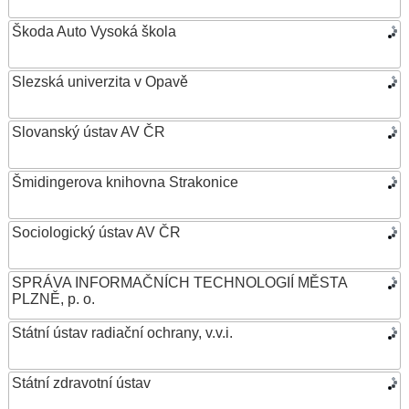
Škoda Auto Vysoká škola
Slezská univerzita v Opavě
Slovanský ústav AV ČR
Šmidingerova knihovna Strakonice
Sociologický ústav AV ČR
SPRÁVA INFORMAČNÍCH TECHNOLOGIÍ MĚSTA
PLZNĚ, p. o.
Státní ústav radiační ochrany, v.v.i.
Státní zdravotní ústav