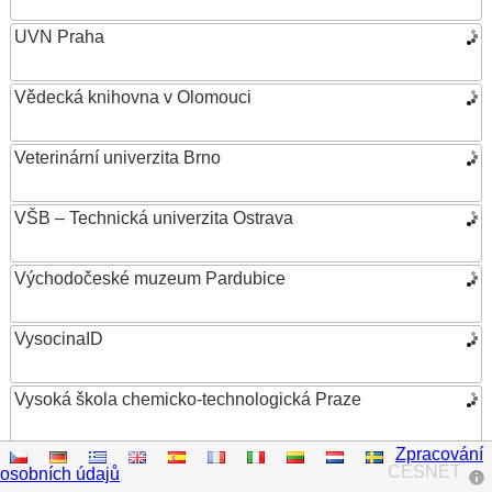
UVN Praha
Vědecká knihovna v Olomouci
Veterinární univerzita Brno
VŠB – Technická univerzita Ostrava
Východočeské muzeum Pardubice
VysocinaID
Vysoká škola chemicko-technologická Praze
Zpracování
Vysoká škola ekonomická v Praze
CESNET
osobních údajů