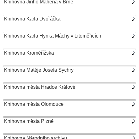
Knihovna Jiřího Mahena v Brně
Knihovna Karla Dvořáčka
Knihovna Karla Hynka Máchy v Litoměřicích
Knihovna Kroměřížska
Knihovna Matěje Josefa Sychry
Knihovna města Hradce Králové
Knihovna města Olomouce
Knihovna města Plzně
Knihovna Národního archivu