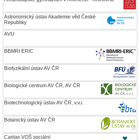
Astronomický ústav Akademie věd České
Republiky
AVU
BBMRI ERIC
Biofyzikální ústav AV ČR
Biologické centrum AV ČR, AV ČR
Biotechnologický ústav AV ČR, v.v.i.
Botanický ústav AV ČR
Caritas VOŠ sociální