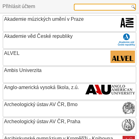
Přihlásit účtem
Akademie múzických umění v Praze
Akademie věd České republiky
ALVEL
Ambis Univerzita
Anglo-americká vysoká škola, z.ú.
Archeologický ústav AV ČR, Brno
Archeologický ústav AV ČR, Praha
Arcibiskupské gymnázium v Kroměříži - Knihovna