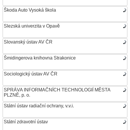
Škoda Auto Vysoká škola
Slezská univerzita v Opavě
Slovanský ústav AV ČR
Šmidingerova knihovna Strakonice
Sociologický ústav AV ČR
SPRÁVA INFORMAČNÍCH TECHNOLOGIÍ MĚSTA
PLZNĚ, p. o.
Státní ústav radiační ochrany, v.v.i.
Státní zdravotní ústav