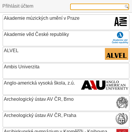
Přihlásit účtem
Akademie múzických umění v Praze
Akademie věd České republiky
ALVEL
Ambis Univerzita
Anglo-americká vysoká škola, z.ú.
Archeologický ústav AV ČR, Brno
Archeologický ústav AV ČR, Praha
Arcibiskupské gymnázium v Kroměříži - Knihovna