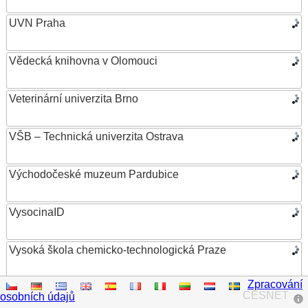
UVN Praha
Vědecká knihovna v Olomouci
Veterinární univerzita Brno
VŠB – Technická univerzita Ostrava
Východočeské muzeum Pardubice
VysocinaID
Vysoká škola chemicko-technologická Praze
Zpracování
Vysoká škola ekonomická v Praze
CESNET
osobních údajů