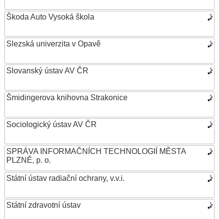
Škoda Auto Vysoká škola
Slezská univerzita v Opavě
Slovanský ústav AV ČR
Šmidingerova knihovna Strakonice
Sociologický ústav AV ČR
SPRÁVA INFORMAČNÍCH TECHNOLOGIÍ MĚSTA
PLZNĚ, p. o.
Státní ústav radiační ochrany, v.v.i.
Státní zdravotní ústav