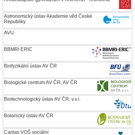
Astronomický ústav Akademie věd České
Republiky
AVU
BBMRI ERIC
Biofyzikální ústav AV ČR
Biologické centrum AV ČR, AV ČR
Biotechnologický ústav AV ČR, v.v.i.
Botanický ústav AV ČR
Caritas VOŠ sociální