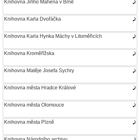
Knihovna Jiřího Mahena v Brně
Knihovna Karla Dvořáčka
Knihovna Karla Hynka Máchy v Litoměřicích
Knihovna Kroměřížska
Knihovna Matěje Josefa Sychry
Knihovna města Hradce Králové
Knihovna města Olomouce
Knihovna města Plzně
Knihovna Národního archivu