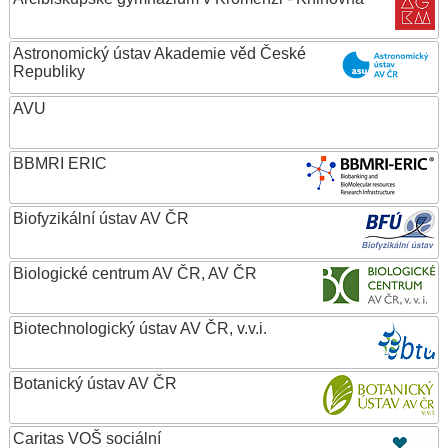
Astronomický ústav Akademie věd České
Republiky
AVU
BBMRI ERIC
Biofyzikální ústav AV ČR
Biologické centrum AV ČR, AV ČR
Biotechnologický ústav AV ČR, v.v.i.
Botanický ústav AV ČR
Caritas VOŠ sociální