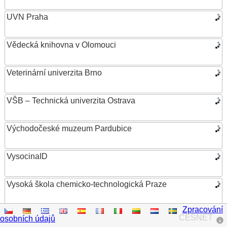
UVN Praha
Vědecká knihovna v Olomouci
Veterinární univerzita Brno
VŠB – Technická univerzita Ostrava
Východočeské muzeum Pardubice
VysocinaID
Vysoká škola chemicko-technologická Praze
Zpracování
Vysoká škola ekonomická v Praze
CESNET
osobních údajů