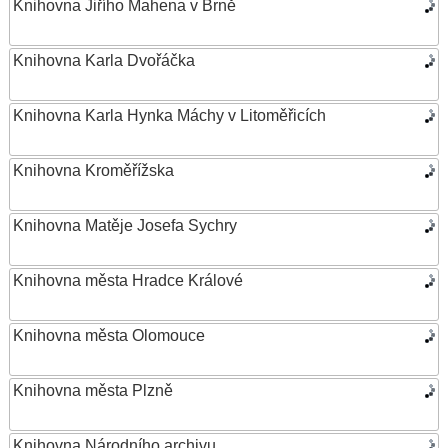
Knihovna Jiřího Mahena v Brně
Knihovna Karla Dvořáčka
Knihovna Karla Hynka Máchy v Litoměřicích
Knihovna Kroměřížska
Knihovna Matěje Josefa Sychry
Knihovna města Hradce Králové
Knihovna města Olomouce
Knihovna města Plzně
Knihovna Národního archivu