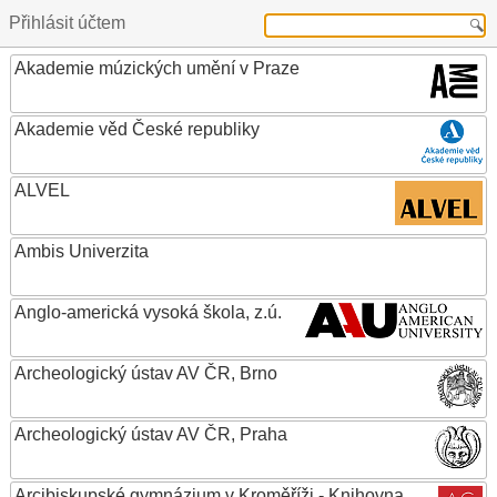
Přihlásit účtem
Akademie múzických umění v Praze
Akademie věd České republiky
ALVEL
Ambis Univerzita
Anglo-americká vysoká škola, z.ú.
Archeologický ústav AV ČR, Brno
Archeologický ústav AV ČR, Praha
Arcibiskupské gymnázium v Kroměříži - Knihovna