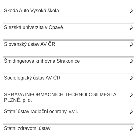
Škoda Auto Vysoká škola
Slezská univerzita v Opavě
Slovanský ústav AV ČR
Šmidingerova knihovna Strakonice
Sociologický ústav AV ČR
SPRÁVA INFORMAČNÍCH TECHNOLOGIÍ MĚSTA
PLZNĚ, p. o.
Státní ústav radiační ochrany, v.v.i.
Státní zdravotní ústav