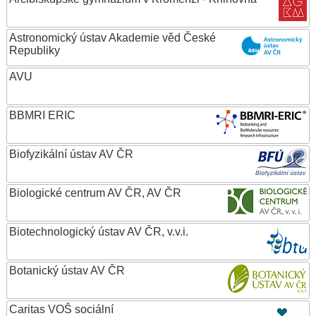
Astronomický ústav Akademie věd České
Republiky
AVU
BBMRI ERIC
Biofyzikální ústav AV ČR
Biologické centrum AV ČR, AV ČR
Biotechnologický ústav AV ČR, v.v.i.
Botanický ústav AV ČR
Caritas VOŠ sociální