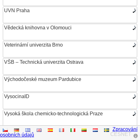
UVN Praha
Vědecká knihovna v Olomouci
Veterinární univerzita Brno
VŠB – Technická univerzita Ostrava
Východočeské muzeum Pardubice
VysocinaID
Vysoká škola chemicko-technologická Praze
Zpracování
Vysoká škola ekonomická v Praze
CESNET
osobních údajů