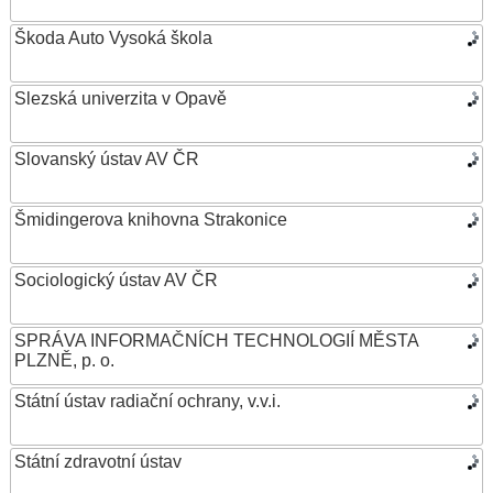
Škoda Auto Vysoká škola
Slezská univerzita v Opavě
Slovanský ústav AV ČR
Šmidingerova knihovna Strakonice
Sociologický ústav AV ČR
SPRÁVA INFORMAČNÍCH TECHNOLOGIÍ MĚSTA
PLZNĚ, p. o.
Státní ústav radiační ochrany, v.v.i.
Státní zdravotní ústav