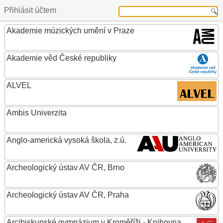
Přihlásit účtem
Akademie múzických umění v Praze
Akademie věd České republiky
ALVEL
Ambis Univerzita
Anglo-americká vysoká škola, z.ú.
Archeologický ústav AV ČR, Brno
Archeologický ústav AV ČR, Praha
Arcibiskupské gymnázium v Kroměříži - Knihovna