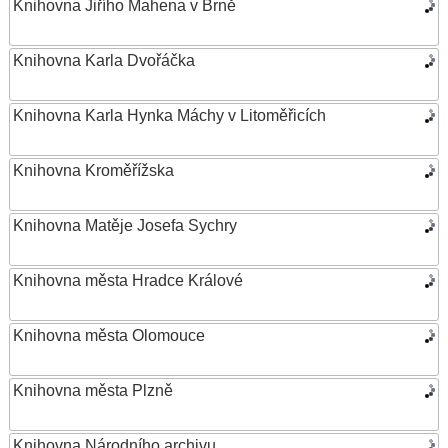
Knihovna Jiřího Mahena v Brně
Knihovna Karla Dvořáčka
Knihovna Karla Hynka Máchy v Litoměřicích
Knihovna Kroměřížska
Knihovna Matěje Josefa Sychry
Knihovna města Hradce Králové
Knihovna města Olomouce
Knihovna města Plzně
Knihovna Národního archivu