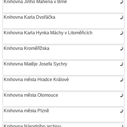
Knihovna Jiřího Mahena v Brně
Knihovna Karla Dvořáčka
Knihovna Karla Hynka Máchy v Litoměřicích
Knihovna Kroměřížska
Knihovna Matěje Josefa Sychry
Knihovna města Hradce Králové
Knihovna města Olomouce
Knihovna města Plzně
Knihovna Národního archivu