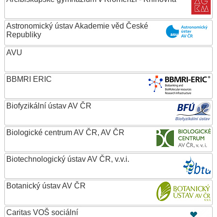
Astronomický ústav Akademie věd České
Republiky
AVU
BBMRI ERIC
Biofyzikální ústav AV ČR
Biologické centrum AV ČR, AV ČR
Biotechnologický ústav AV ČR, v.v.i.
Botanický ústav AV ČR
Caritas VOŠ sociální