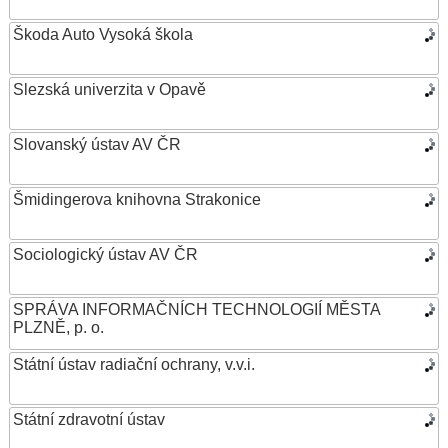
Škoda Auto Vysoká škola
Slezská univerzita v Opavě
Slovanský ústav AV ČR
Šmidingerova knihovna Strakonice
Sociologický ústav AV ČR
SPRÁVA INFORMAČNÍCH TECHNOLOGIÍ MĚSTA
PLZNĚ, p. o.
Státní ústav radiační ochrany, v.v.i.
Státní zdravotní ústav