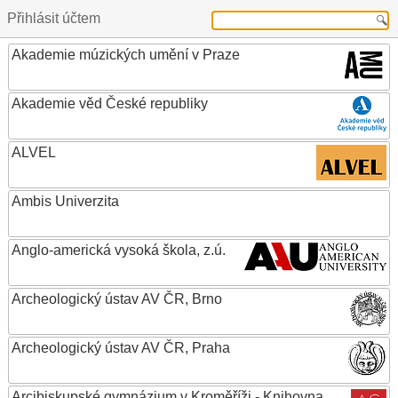
Přihlásit účtem
Akademie múzických umění v Praze
Akademie věd České republiky
ALVEL
Ambis Univerzita
Anglo-americká vysoká škola, z.ú.
Archeologický ústav AV ČR, Brno
Archeologický ústav AV ČR, Praha
Arcibiskupské gymnázium v Kroměříži - Knihovna