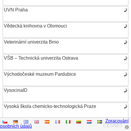
UVN Praha
Vědecká knihovna v Olomouci
Veterinární univerzita Brno
VŠB – Technická univerzita Ostrava
Východočeské muzeum Pardubice
VysocinaID
Vysoká škola chemicko-technologická Praze
Zpracování
Vysoká škola ekonomická v Praze
CESNET
osobních údajů